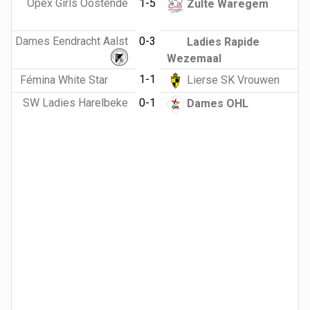
Opex Girls Oostende
1-5
Zulte Waregem
Dames Eendracht Aalst
0-3
Ladies Rapide
Wezemaal
1-1
Fémina White Star
Lierse SK Vrouwen
SW Ladies Harelbeke
0-1
Dames OHL