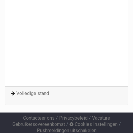
Volledige stand
Contacteer ons
/
Privacybeleid
/
Vacature
Gebruikersovereenkomst
/
Cookies Instellingen
/
Pushmeldingen uitschakelen