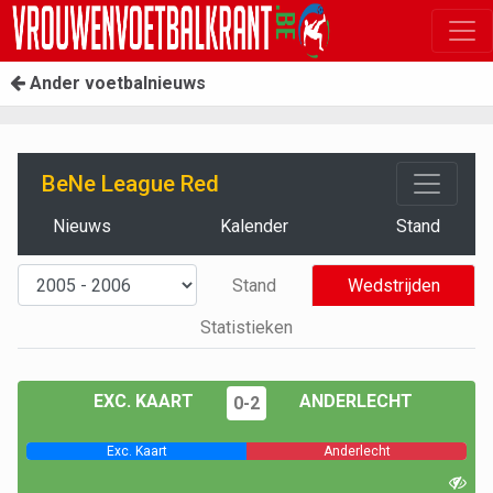
Ander voetbalnieuws
BeNe League Red
Nieuws
Kalender
Stand
Stand
Wedstrijden
Statistieken
EXC. KAART
ANDERLECHT
0-2
Exc. Kaart
Anderlecht