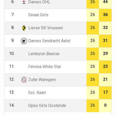
6.
26
44
Dames OHL
7.
26
36
Sinaai Girls
8.
26
32
Lierse SK Vrouwen
9.
26
31
Dames Eendracht Aalst
10.
26
29
Lentezon Beerse
11.
26
23
Fémina White Star
12.
26
21
Zulte Waregem
13.
26
17
Exc. Kaart
14.
26
0
Opex Girls Oostende