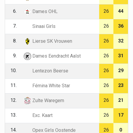
6.
26
44
Dames OHL
7.
26
36
Sinaai Girls
8.
26
32
Lierse SK Vrouwen
9.
26
31
Dames Eendracht Aalst
10.
26
29
Lentezon Beerse
11.
26
23
Fémina White Star
12.
26
21
Zulte Waregem
13.
26
17
Exc. Kaart
14.
26
0
Opex Girls Oostende