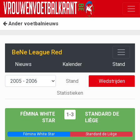
Ander voetbalnieuws
BeNe League Red
Nieuws
Kalender
Stand
Stand
Wedstrijden
Statistieken
FÉMINA WHITE
STANDARD DE
1-3
STAR
LIÈGE
Fémina White Star
Standard de Liège