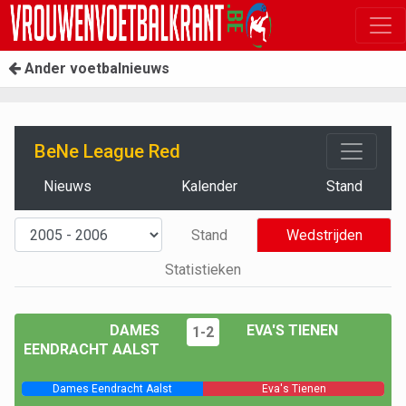
Ander voetbalnieuws
BeNe League Red
Nieuws
Kalender
Stand
Stand
Wedstrijden
Statistieken
DAMES
EVA'S TIENEN
1-2
EENDRACHT AALST
Dames Eendracht Aalst
Eva's Tienen