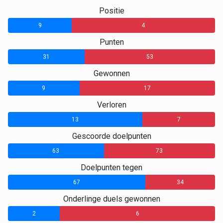
Positie
9
4
Punten
31
53
Gewonnen
9
17
Verloren
13
7
Gescoorde doelpunten
63
73
Doelpunten tegen
67
34
Onderlinge duels gewonnen
2
0
6