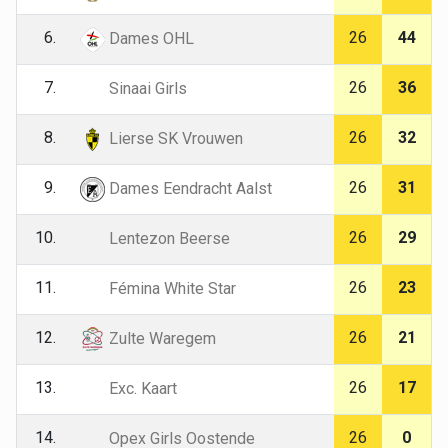
6.
26
44
Dames OHL
7.
26
36
Sinaai Girls
8.
26
32
Lierse SK Vrouwen
9.
26
31
Dames Eendracht Aalst
10.
26
29
Lentezon Beerse
11.
26
23
Fémina White Star
12.
26
21
Zulte Waregem
13.
26
17
Exc. Kaart
14.
26
0
Opex Girls Oostende