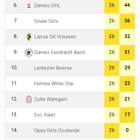
6.
26
44
Dames OHL
7.
26
36
Sinaai Girls
8.
26
32
Lierse SK Vrouwen
9.
26
31
Dames Eendracht Aalst
10.
26
29
Lentezon Beerse
11.
26
23
Fémina White Star
12.
26
21
Zulte Waregem
13.
26
17
Exc. Kaart
14.
26
0
Opex Girls Oostende