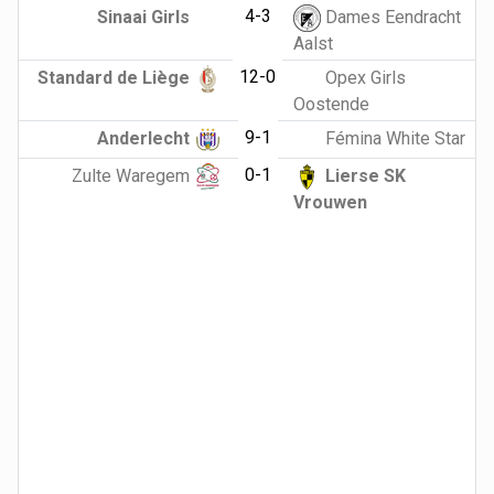
4-3
Sinaai Girls
Dames Eendracht
Aalst
12-0
Standard de Liège
Opex Girls
Oostende
9-1
Anderlecht
Fémina White Star
0-1
Zulte Waregem
Lierse SK
Vrouwen