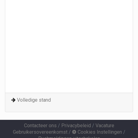
Volledige stand
Contacteer ons
/
Privacybeleid
/
Vacature
Gebruikersovereenkomst
/
Cookies Instellingen
/