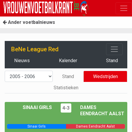
Ander voetbalnieuws
BeNe League Red
Nieuws
Kalender
Stand
Stand
Wedstrijden
Statistieken
SINAAI GIRLS
DAMES
4-3
EENDRACHT AALST
Sinaai Girls
Dames Eendracht Aalst