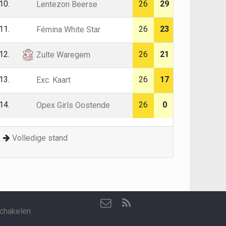
10.
26
29
Lentezon Beerse
11.
26
23
Fémina White Star
12.
26
21
Zulte Waregem
13.
26
17
Exc. Kaart
14.
26
0
Opex Girls Oostende
Volledige stand
chakelen