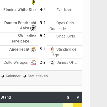
Fémina White Star
4-2
Exc. Kaart
Dames Eendracht
9-1
Opex Girls
Aalst
Oostende
SW Ladies
8-2
Sinaai Girls
Harelbeke
5-1
Anderlecht
Standard de
Liège
2-2
Zulte Waregem
Dames OHL
Kalender
Statistieken
Stand
G
P