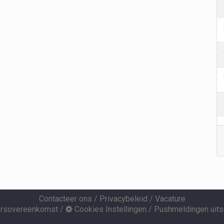
Contacteer ons
/
Privacybeleid
/
Vacature
ersovereenkomst
/
Cookies Instellingen
/
Pushmeldingen uits