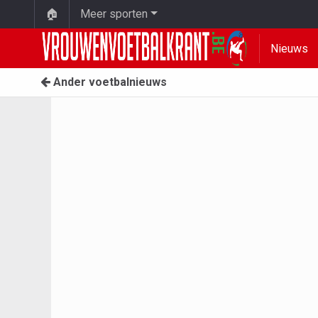
🏠
Meer sporten
Nieuws
Ander voetbalnieuws