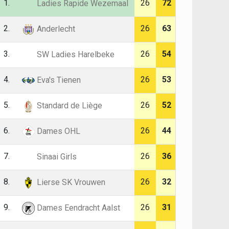
1.
26
72
Ladies Rapide Wezemaal
2.
26
63
Anderlecht
3.
26
54
SW Ladies Harelbeke
4.
26
53
Eva's Tienen
5.
26
52
Standard de Liège
6.
26
44
Dames OHL
7.
26
36
Sinaai Girls
8.
26
32
Lierse SK Vrouwen
9.
26
31
Dames Eendracht Aalst