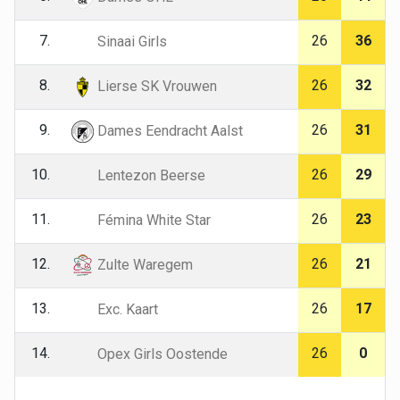
7.
26
36
Sinaai Girls
8.
26
32
Lierse SK Vrouwen
9.
26
31
Dames Eendracht Aalst
10.
26
29
Lentezon Beerse
11.
26
23
Fémina White Star
12.
26
21
Zulte Waregem
13.
26
17
Exc. Kaart
14.
26
0
Opex Girls Oostende