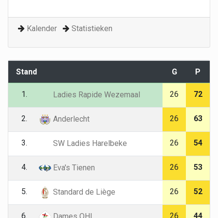
Kalender
Statistieken
Stand
G
P
1.
26
72
Ladies Rapide Wezemaal
2.
26
63
Anderlecht
3.
26
54
SW Ladies Harelbeke
4.
26
53
Eva's Tienen
5.
26
52
Standard de Liège
6.
26
44
Dames OHL