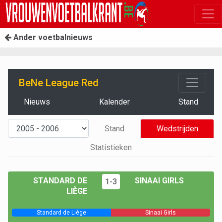
Ander voetbalnieuws
BeNe League Red
Nieuws
Kalender
Stand
Stand
Wedstrijden
Statistieken
STANDARD DE
SINAAI GIRLS
1-3
LIÈGE
Standard de Liège
Sinaai Girls