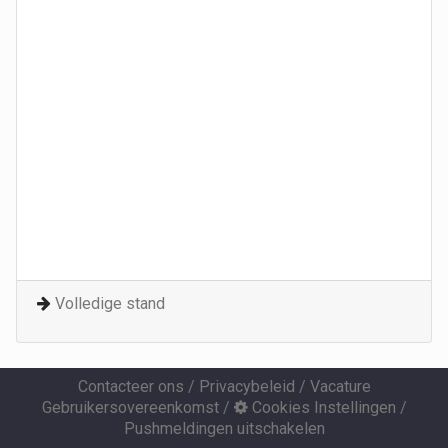
Volledige stand
Contacteer ons
/
Privacybeleid
/
Vacature
Gebruikersovereenkomst
/
Cookies Instellingen
/
Pushmeldingen uitschakelen