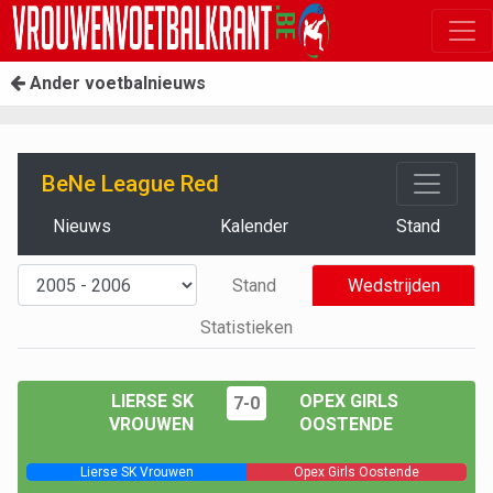
Ander voetbalnieuws
BeNe League Red
Nieuws
Kalender
Stand
Stand
Wedstrijden
Statistieken
LIERSE SK
OPEX GIRLS
7-0
VROUWEN
OOSTENDE
Lierse SK Vrouwen
Opex Girls Oostende