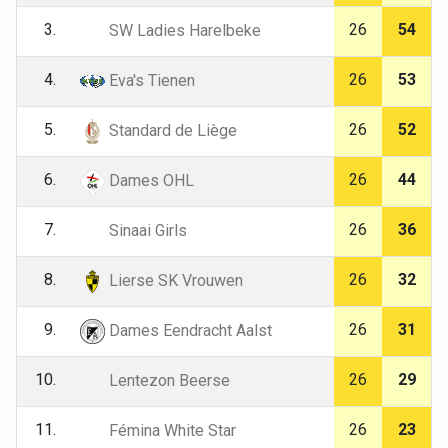
3.
26
54
SW Ladies Harelbeke
4.
26
53
Eva's Tienen
5.
26
52
Standard de Liège
6.
26
44
Dames OHL
7.
26
36
Sinaai Girls
8.
26
32
Lierse SK Vrouwen
9.
26
31
Dames Eendracht Aalst
10.
26
29
Lentezon Beerse
11.
26
23
Fémina White Star