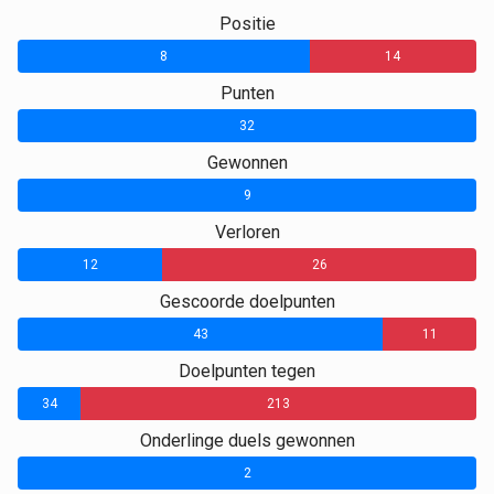
Positie
8
14
Punten
32
0
Gewonnen
9
0
Verloren
12
26
Gescoorde doelpunten
43
11
Doelpunten tegen
34
213
Onderlinge duels gewonnen
2
0
0