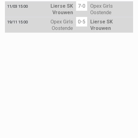
Lierse SK
7-0
Opex Girls
11/03 15:00
Vrouwen
Oostende
Opex Girls
0-5
Lierse SK
19/11 15:00
Oostende
Vrouwen