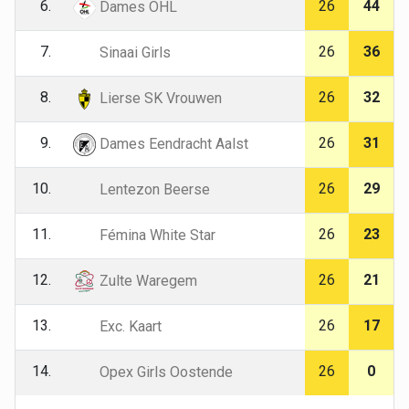
6.
26
44
Dames OHL
7.
26
36
Sinaai Girls
8.
26
32
Lierse SK Vrouwen
9.
26
31
Dames Eendracht Aalst
10.
26
29
Lentezon Beerse
11.
26
23
Fémina White Star
12.
26
21
Zulte Waregem
13.
26
17
Exc. Kaart
14.
26
0
Opex Girls Oostende