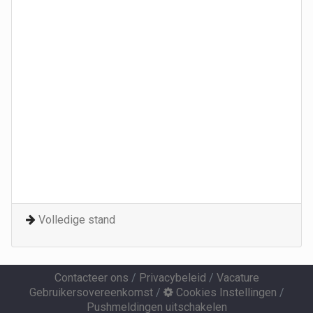
Volledige stand
Contacteer ons
/
Privacybeleid
/
Vacature
Gebruikersovereenkomst
/
Cookies Instellingen
/
Pushmeldingen uitschakelen