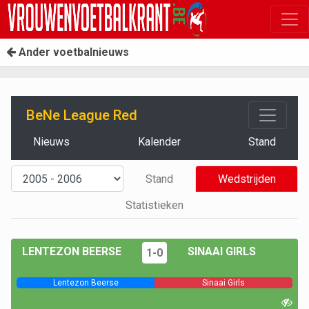
Ander voetbalnieuws
BeNe League Red
Nieuws
Kalender
Stand
Stand
Wedstrijden
Statistieken
LENTEZON BEERSE
SINAAI GIRLS
1-0
Lentezon Beerse
Sinaai Girls