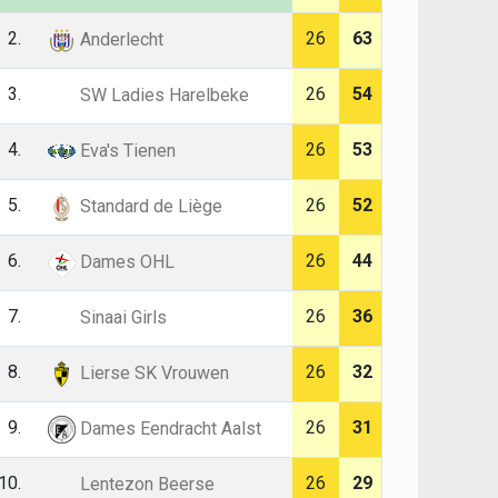
2.
26
63
Anderlecht
3.
26
54
SW Ladies Harelbeke
4.
26
53
Eva's Tienen
5.
26
52
Standard de Liège
6.
26
44
Dames OHL
7.
26
36
Sinaai Girls
8.
26
32
Lierse SK Vrouwen
9.
26
31
Dames Eendracht Aalst
10.
26
29
Lentezon Beerse