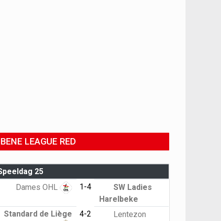
BENE LEAGUE RED
Speeldag 25
1-4
Dames OHL
SW Ladies
Harelbeke
Standard de Liège
4-2
Lentezon