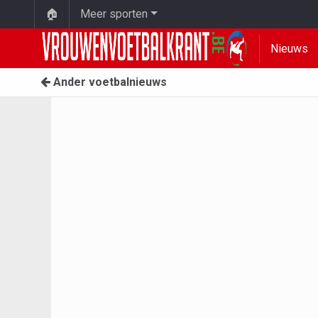
🏠
Meer sporten
Nieuws
Ander voetbalnieuws