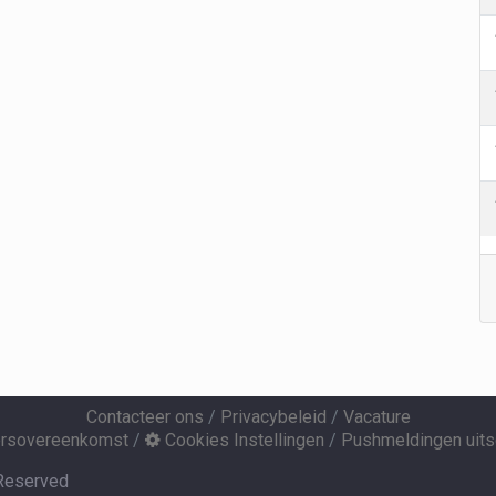
Contacteer ons
/
Privacybeleid
/
Vacature
ersovereenkomst
/
Cookies Instellingen
/
Pushmeldingen uits
 Reserved