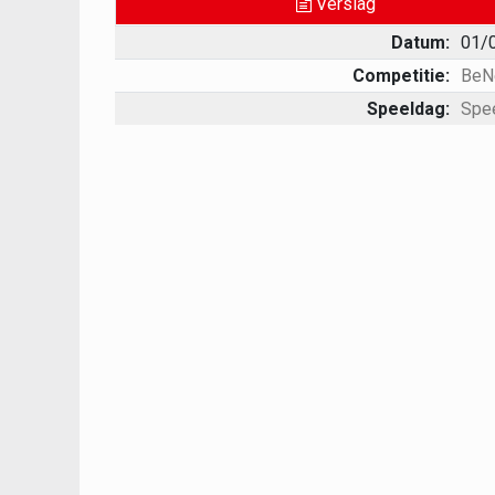
Verslag
Datum:
01/
Competitie:
BeN
Speeldag:
Spe