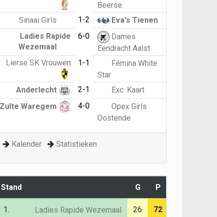
Beerse
1-2
Sinaai Girls
Eva's Tienen
Ladies Rapide
6-0
Dames
Wezemaal
Eendracht Aalst
Lierse SK Vrouwen
1-1
Fémina White
Star
2-1
Anderlecht
Exc. Kaart
4-0
Zulte Waregem
Opex Girls
Oostende
Kalender
Statistieken
Stand
G
P
1.
26
72
Ladies Rapide Wezemaal