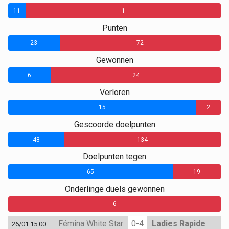
11
1
Punten
23
72
Gewonnen
6
24
Verloren
15
2
Gescoorde doelpunten
48
134
Doelpunten tegen
65
19
Onderlinge duels gewonnen
0
0
6
Fémina White Star
0-4
Ladies Rapide
26/01 15:00