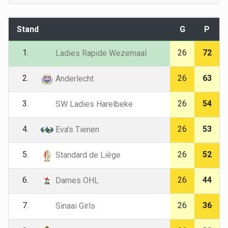
Stand
G
P
1.
26
72
Ladies Rapide Wezemaal
2.
26
63
Anderlecht
3.
26
54
SW Ladies Harelbeke
4.
26
53
Eva's Tienen
5.
26
52
Standard de Liège
6.
26
44
Dames OHL
7.
26
36
Sinaai Girls