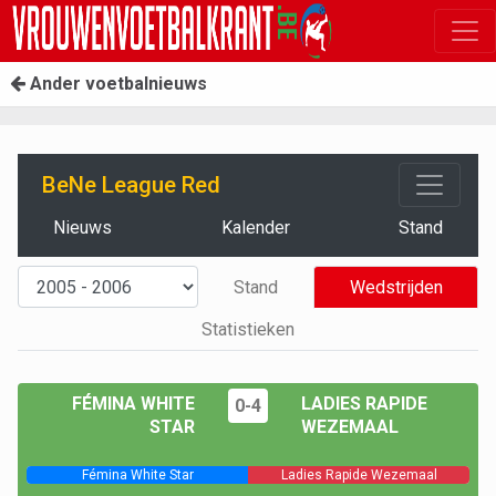
Ander voetbalnieuws
BeNe League Red
Nieuws
Kalender
Stand
Stand
Wedstrijden
Statistieken
FÉMINA WHITE
LADIES RAPIDE
0-4
STAR
WEZEMAAL
Fémina White Star
Ladies Rapide Wezemaal