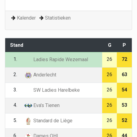
Kalender
Statistieken
Stand
G
P
1.
26
72
Ladies Rapide Wezemaal
2.
26
63
Anderlecht
3.
26
54
SW Ladies Harelbeke
4.
26
53
Eva's Tienen
5.
26
52
Standard de Liège
6.
26
44
Dames OHL