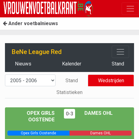
Ander voetbalnieuws
BeNe League Red
Nieuws
Kalender
Stand
Stand
Wedstrijden
Statistieken
OPEX GIRLS
DAMES OHL
0-3
OOSTENDE
Opex Girls Oostende
Dames OHL