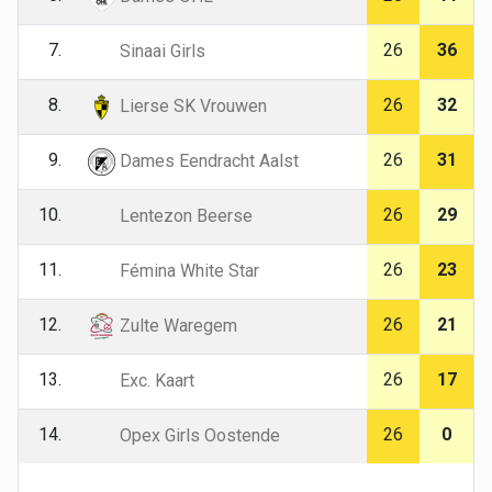
7.
26
36
Sinaai Girls
8.
26
32
Lierse SK Vrouwen
9.
26
31
Dames Eendracht Aalst
10.
26
29
Lentezon Beerse
11.
26
23
Fémina White Star
12.
26
21
Zulte Waregem
13.
26
17
Exc. Kaart
14.
26
0
Opex Girls Oostende