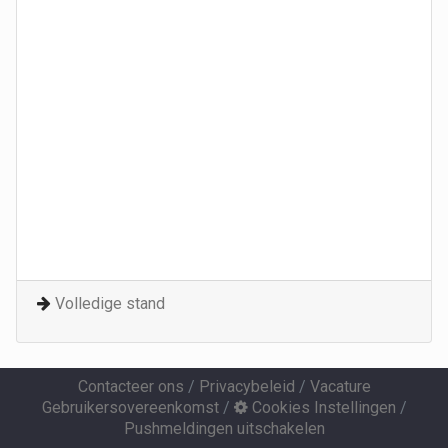
Volledige stand
Contacteer ons
/
Privacybeleid
/
Vacature
Gebruikersovereenkomst
/
Cookies Instellingen
/
Pushmeldingen uitschakelen