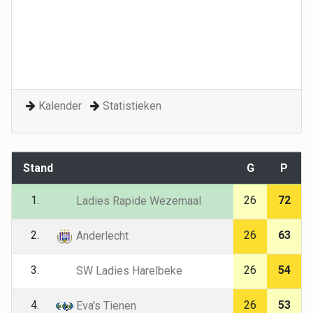
Kalender
Statistieken
Stand
G
P
1.
26
72
Ladies Rapide Wezemaal
2.
26
63
Anderlecht
3.
26
54
SW Ladies Harelbeke
4.
26
53
Eva's Tienen