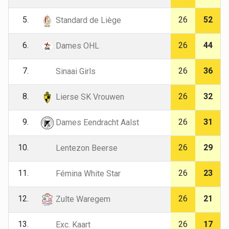
5.
26
52
Standard de Liège
6.
26
44
Dames OHL
7.
26
36
Sinaai Girls
8.
26
32
Lierse SK Vrouwen
9.
26
31
Dames Eendracht Aalst
10.
26
29
Lentezon Beerse
11.
26
23
Fémina White Star
12.
26
21
Zulte Waregem
13.
26
17
Exc. Kaart