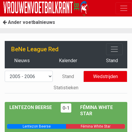
Ander voetbalnieuws
BeNe League Red
Nieuws
Kalender
Stand
Stand
Wedstrijden
Statistieken
LENTEZON BEERSE
FÉMINA WHITE
0-1
STAR
Lentezon Beerse
Fémina White Star