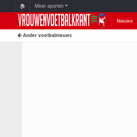
🏠
Meer sporten
Nieuws
Ander voetbalnieuws