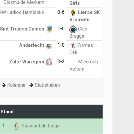
Diksmuide Merkem
Girls
0-6
SW Ladies Harelbeke
Lierse SK
Vrouwen
1-0
Sint Truiden Dames
Club
Brugge
1-0
Anderlecht
Dames
OHL
3-2
Zulte Waregem
Miecroob
Veltem
Kalender
Statistieken
Stand
G
P
1.
26
71
Standard de Liège