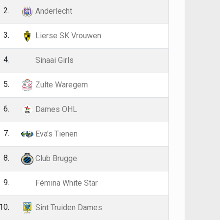
2.
26
61
Anderlecht
3.
26
54
Lierse SK Vrouwen
4.
26
51
Sinaai Girls
5.
26
45
Zulte Waregem
6.
26
44
Dames OHL
7.
26
37
Eva's Tienen
8.
26
30
Club Brugge
9.
26
26
Fémina White Star
10.
26
24
Sint Truiden Dames