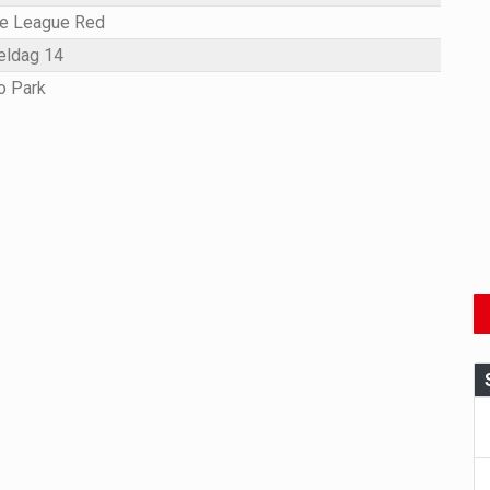
e League Red
eldag 14
o Park