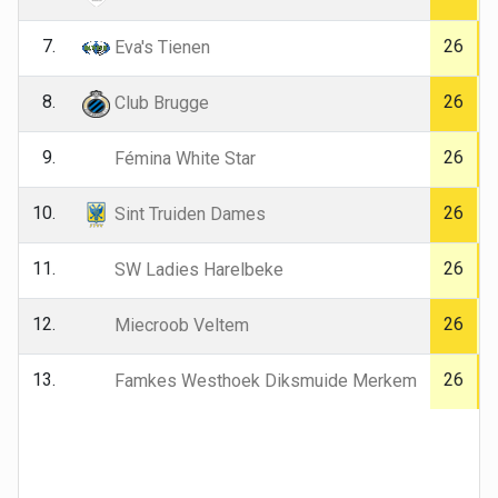
7.
26
Eva's Tienen
8.
26
Club Brugge
9.
26
Fémina White Star
10.
26
Sint Truiden Dames
11.
26
SW Ladies Harelbeke
12.
26
Miecroob Veltem
13.
26
Famkes Westhoek Diksmuide Merkem