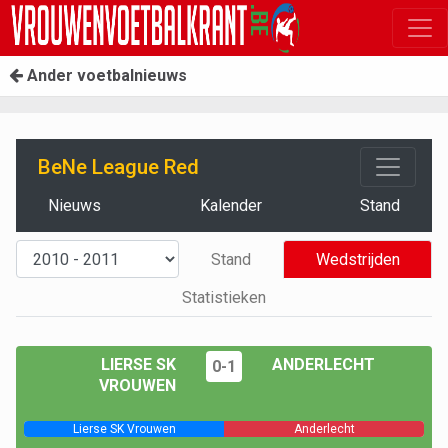
Ander voetbalnieuws
BeNe League Red
Nieuws
Kalender
Stand
Stand
Wedstrijden
Statistieken
LIERSE SK
ANDERLECHT
0-1
VROUWEN
Lierse SK Vrouwen
Anderlecht