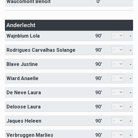
Waucomont Benoît
0'
Anderlecht
Wajnblum Lola
90'
-
Rodrigues Carvalhas Solange
90'
-
Blave Justine
90'
-
Wiard Anaelle
90'
-
De Neve Laura
90'
-
Deloose Laura
90'
-
Jaques Heleen
90'
-
Verbruggen Marlies
90'
-