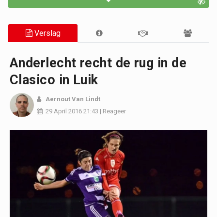
Verslag
Anderlecht recht de rug in de
Clasico in Luik
Aernout Van Lindt
29 April 2016
21:43
|
Reageer