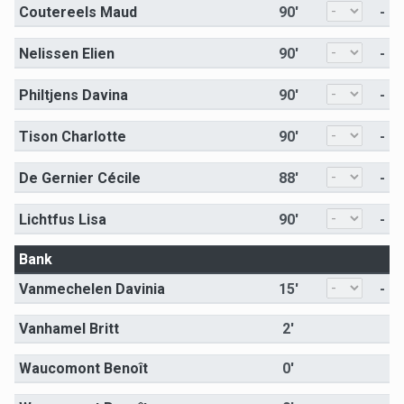
Coutereels Maud
90'
-
Nelissen Elien
90'
-
Philtjens Davina
90'
-
Tison Charlotte
90'
-
De Gernier Cécile
88'
-
Lichtfus Lisa
90'
-
Bank
Vanmechelen Davinia
15'
-
Vanhamel Britt
2'
Waucomont Benoît
0'