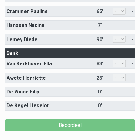
Crammer Pauline
65'
-
Hanssen Nadine
7'
Lemey Diede
90'
-
Bank
Van Kerkhoven Ella
83'
-
Awete Henriette
25'
-
De Winne Filip
0'
De Kegel Lieselot
0'