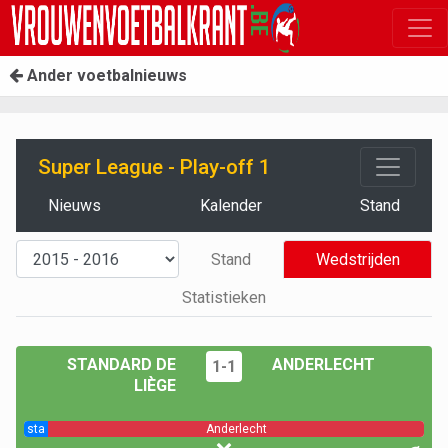
Ander voetbalnieuws
Super League - Play-off 1
Nieuws
Kalender
Stand
Stand
Wedstrijden
Statistieken
STANDARD DE
ANDERLECHT
1-1
LIÈGE
sta
Anderlecht