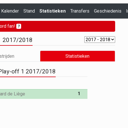
Kalender
Stand
Statistieken
Transfers
Geschiedenis
I
ord fan!
7
 1 2017/2018
trijden
Statistieken
Play-off 1 2017/2018
1
ard de Liège