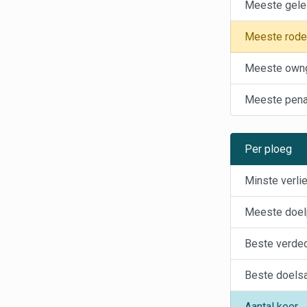
Meeste gele
Meeste rode
Meeste own
Meeste penal
Per ploeg
Minste verli
Meeste doel
Beste verde
Beste doels
Aantal keer...