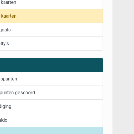
 kaarten
 kaarten
goals
ty's
espunten
punten gescoord
diging
aldo