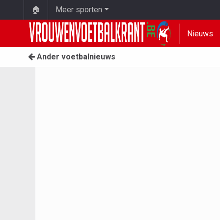
🏠
Meer sporten
Nieuws
Ander voetbalnieuws