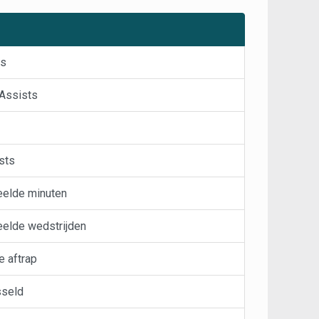
rs
Assists
sts
elde minuten
elde wedstrijden
e aftrap
sseld