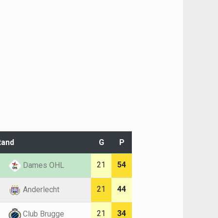
tand
G
P
21
54
Dames OHL
21
44
Anderlecht
21
34
Club Brugge