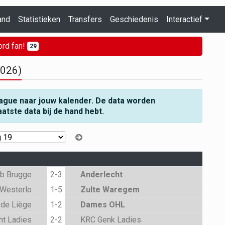
and
Statistieken
Transfers
Geschiedenis
Interactief
rd fan!
29
2026)
ague naar jouw kalender. De data worden
aatste data bij de hand hebt.
ub Brugge
2-3
Anderlecht
Westerlo
1-5
Zulte Waregem
 de Liège
1-2
Dames OHL
nt Ladies
2-2
KRC Genk Ladies