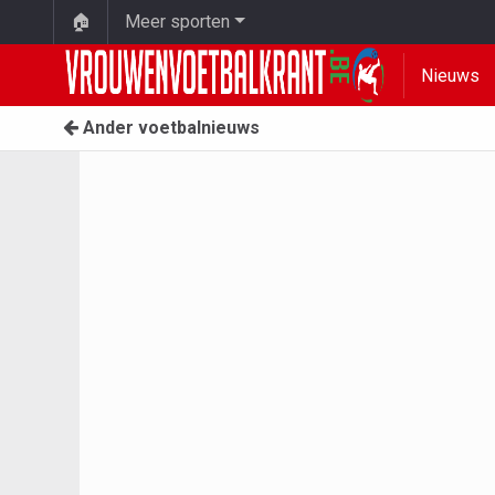
🏠
Meer sporten
Nieuws
Ander voetbalnieuws