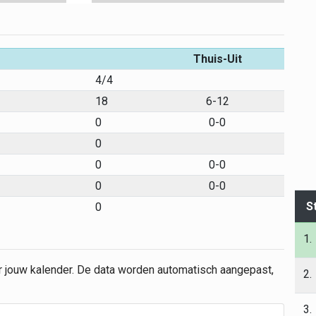
Thuis-Uit
4/4
18
6-12
0
0-0
0
0
0-0
0
0-0
S
0
1.
r jouw kalender. De data worden automatisch aangepast,
2.
3.