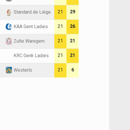
21
29
Standard de Liège
21
26
KAA Gent Ladies
21
21
Zulte Waregem
21
21
KRC Genk Ladies
21
6
Westerlo