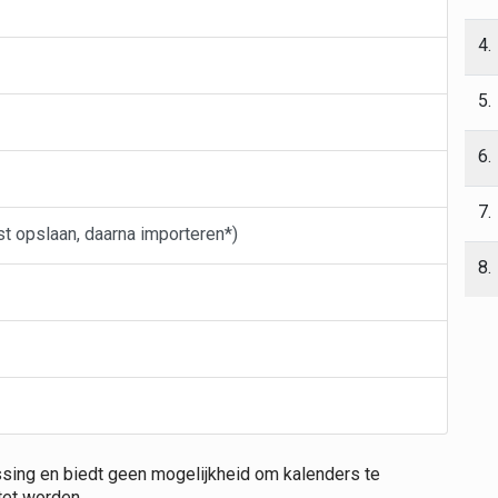
4.
5.
6.
7.
 opslaan, daarna importeren*)
8.
sing en biedt geen mogelijkheid om kalenders te
et worden.