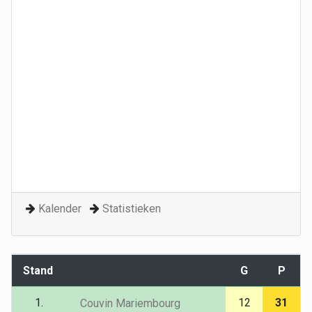
Kalender
Statistieken
Stand
G
P
1.
12
31
Couvin Mariembourg