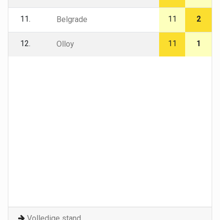
11.
11
2
Belgrade
12.
11
1
Olloy
Volledige stand