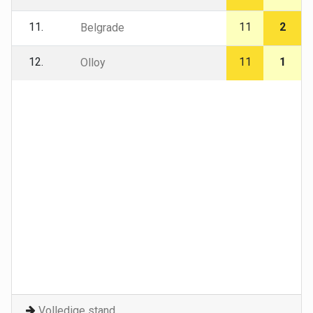
11.
11
2
Belgrade
12.
11
1
Olloy
Volledige stand