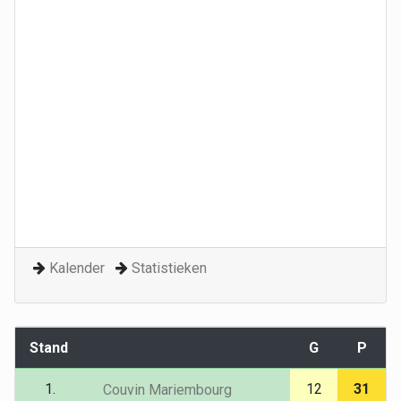
Kalender
Statistieken
Stand
G
P
1.
12
31
Couvin Mariembourg