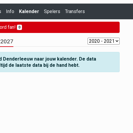
s
Info
Kalender
Spelers
Transfers
ord fan!
0
 2027
d Denderleeuw naar jouw kalender. De data
jd de laatste data bij de hand hebt.