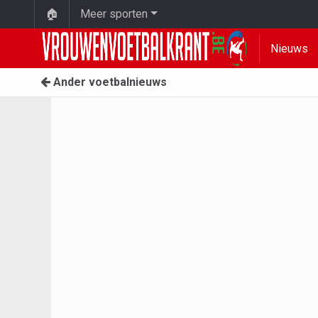
🏠
Meer sporten
Nieuws
Ander voetbalnieuws