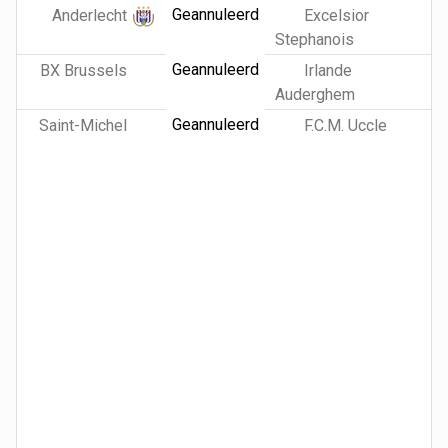
Geannuleerd
Anderlecht
Excelsior
Stephanois
Geannuleerd
BX Brussels
Irlande
Auderghem
Geannuleerd
Saint-Michel
F.C.M. Uccle