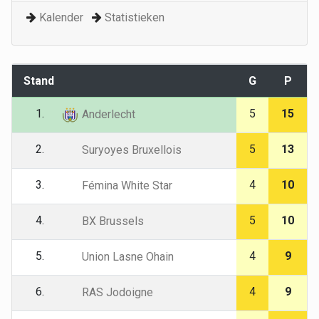
Kalender
Statistieken
Stand
G
P
1.
5
15
Anderlecht
2.
5
13
Suryoyes Bruxellois
3.
4
10
Fémina White Star
4.
5
10
BX Brussels
5.
4
9
Union Lasne Ohain
6.
4
9
RAS Jodoigne