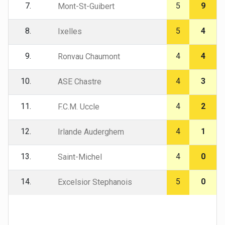
7.
5
9
Mont-St-Guibert
8.
5
4
Ixelles
9.
4
4
Ronvau Chaumont
10.
4
3
ASE Chastre
11.
4
2
F.C.M. Uccle
12.
4
1
Irlande Auderghem
13.
4
0
Saint-Michel
14.
5
0
Excelsior Stephanois