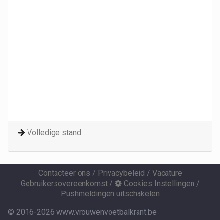
Volledige stand
Contacteer ons
/
Privacybeleid
/
Vacature
Gebruikersovereenkomst
/
Cookies Instellingen
/
Pushmeldingen uitschakelen
© 2016-2026 www.vrouwenvoetbalkrant.be