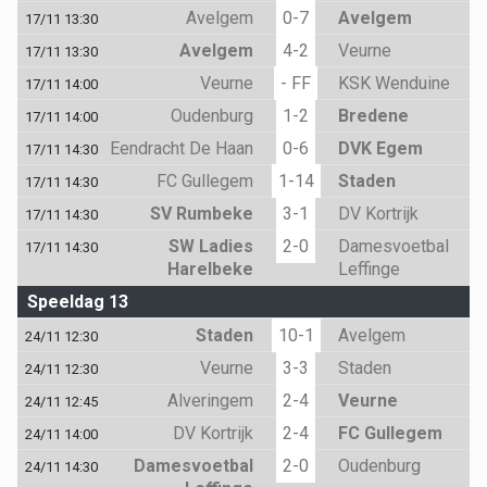
Avelgem
0-7
Avelgem
17/11 13:30
Avelgem
4-2
Veurne
17/11 13:30
Veurne
- FF
KSK Wenduine
17/11 14:00
Oudenburg
1-2
Bredene
17/11 14:00
Eendracht De Haan
0-6
DVK Egem
17/11 14:30
FC Gullegem
1-14
Staden
17/11 14:30
SV Rumbeke
3-1
DV Kortrijk
17/11 14:30
SW Ladies
2-0
Damesvoetbal
17/11 14:30
Harelbeke
Leffinge
Speeldag 13
Staden
10-1
Avelgem
24/11 12:30
Veurne
3-3
Staden
24/11 12:30
Alveringem
2-4
Veurne
24/11 12:45
DV Kortrijk
2-4
FC Gullegem
24/11 14:00
Damesvoetbal
2-0
Oudenburg
24/11 14:30