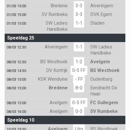
Bredene
3-3
Alveringem
01/03 15:00
SV Rumbeke
3-3
DVK Egem
01/03 15:00
SW Ladies
1-1
Staden
01/03 15:00
Harelbeke
Speeldag 25
Alveringem
1-1
SW Ladies
08/03 12:30
Harelbeke
BS Westhoek
1-2
Avelgem
08/03 12:30
DV Kortrijk
0-5 FF
BS Westhoek
08/03 14:30
KSK Wenduine
- FF
Oudenburg
08/03 15:00
Bredene
8-0
Eendracht De
08/03 15:00
Haan
Avelgem
0-5 FF
FC Gullegem
08/03 15:00
Avelgem
0-3
SV Rumbeke
08/03 16:00
Speeldag 10
Avelgem
Uitg
BS Westhoek
13/03 19:30