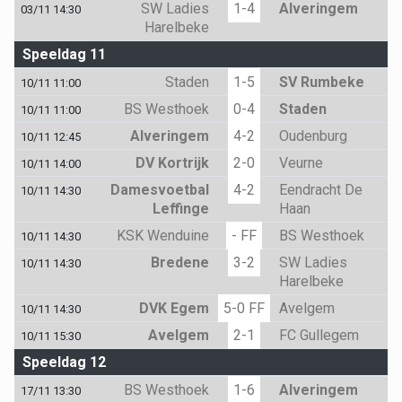
SW Ladies
1-4
Alveringem
03/11 14:30
Harelbeke
Speeldag 11
Staden
1-5
SV Rumbeke
10/11 11:00
BS Westhoek
0-4
Staden
10/11 11:00
Alveringem
4-2
Oudenburg
10/11 12:45
DV Kortrijk
2-0
Veurne
10/11 14:00
Damesvoetbal
4-2
Eendracht De
10/11 14:30
Leffinge
Haan
KSK Wenduine
- FF
BS Westhoek
10/11 14:30
Bredene
3-2
SW Ladies
10/11 14:30
Harelbeke
DVK Egem
5-0 FF
Avelgem
10/11 14:30
Avelgem
2-1
FC Gullegem
10/11 15:30
Speeldag 12
BS Westhoek
1-6
Alveringem
17/11 13:30