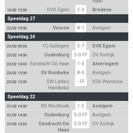
Haan
DVK Egem
2-3
Bredene
16/02 15:00
Speeldag 27
Veurne
8-1
Avelgem
22/02 19:00
Speeldag 24
FC Gullegem
3-7
DVK Egem
23/02 09:30
Oudenburg
5-0 FF
DV Kortrijk
23/02 14:00
Eendracht De Haan
1-3
Alveringem
23/02 14:30
SV Rumbeke
8-0
Avelgem
23/02 15:00
SW Ladies
- FF
KSK Wenduine
23/02 15:00
Harelbeke
Speeldag 22
BS Westhoek
1-2
Avelgem
01/03 14:00
Oudenburg
5-0 FF
Avelgem
01/03 14:00
Eendracht De
5-0 FF
DV Kortrijk
01/03 14:30
Haan