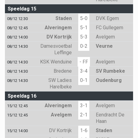
Speeldag 15
Staden
5-0
DVK Egem
08/12 12:30
Alveringem
5-1
FC Gullegem
08/12 12:45
DV Kortrijk
5-3
Avelgem
08/12 14:00
Damesvoetbal
0-2
Veurne
08/12 14:30
Leffinge
KSK Wenduine
- FF
Avelgem
08/12 14:30
Bredene
3-4
SV Rumbeke
08/12 14:30
SW Ladies
0-1
Oudenburg
08/12 14:30
Harelbeke
Speeldag 16
Alveringem
3-1
Avelgem
15/12 12:45
Avelgem
2-1
Eendracht De
15/12 12:45
Haan
DV Kortrijk
1-6
Staden
15/12 14:00