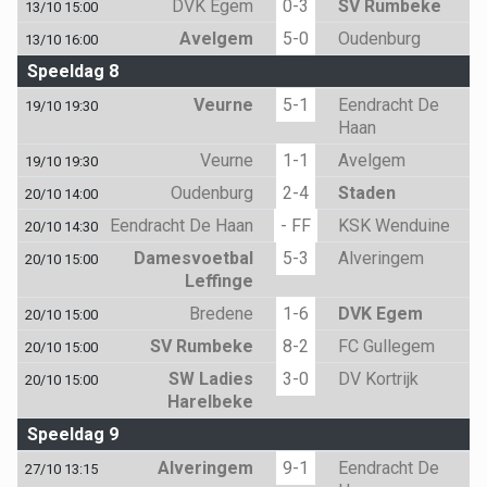
DVK Egem
0-3
SV Rumbeke
13/10 15:00
Avelgem
5-0
Oudenburg
13/10 16:00
Speeldag 8
Veurne
5-1
Eendracht De
19/10 19:30
Haan
Veurne
1-1
Avelgem
19/10 19:30
Oudenburg
2-4
Staden
20/10 14:00
Eendracht De Haan
- FF
KSK Wenduine
20/10 14:30
Damesvoetbal
5-3
Alveringem
20/10 15:00
Leffinge
Bredene
1-6
DVK Egem
20/10 15:00
SV Rumbeke
8-2
FC Gullegem
20/10 15:00
SW Ladies
3-0
DV Kortrijk
20/10 15:00
Harelbeke
Speeldag 9
Alveringem
9-1
Eendracht De
27/10 13:15