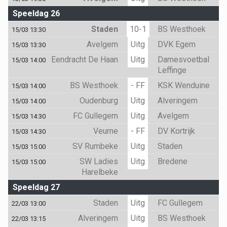
Speeldag 26
Staden
10-1
BS Westhoek
15/03 13:30
Avelgem
Uitg
DVK Egem
15/03 13:30
Eendracht De Haan
Uitg
Damesvoetbal
15/03 14:00
Leffinge
BS Westhoek
- FF
KSK Wenduine
15/03 14:00
Oudenburg
Uitg
Alveringem
15/03 14:00
FC Gullegem
Uitg
Avelgem
15/03 14:30
Veurne
- FF
DV Kortrijk
15/03 14:30
SV Rumbeke
Uitg
Staden
15/03 15:00
SW Ladies
Uitg
Bredene
15/03 15:00
Harelbeke
Speeldag 27
Staden
Uitg
FC Gullegem
22/03 13:00
Alveringem
Uitg
BS Westhoek
22/03 13:15