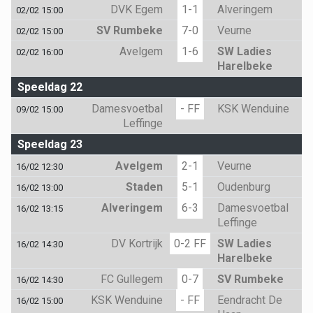
DVK Egem
1-1
Alveringem
02/02 15:00
SV Rumbeke
7-0
Veurne
02/02 15:00
Avelgem
1-6
SW Ladies
02/02 16:00
Harelbeke
Speeldag 22
Damesvoetbal
- FF
KSK Wenduine
09/02 15:00
Leffinge
Speeldag 23
Avelgem
2-1
Veurne
16/02 12:30
Staden
5-1
Oudenburg
16/02 13:00
Alveringem
6-3
Damesvoetbal
16/02 13:15
Leffinge
DV Kortrijk
0-2 FF
SW Ladies
16/02 14:30
Harelbeke
FC Gullegem
0-7
SV Rumbeke
16/02 14:30
KSK Wenduine
- FF
Eendracht De
16/02 15:00