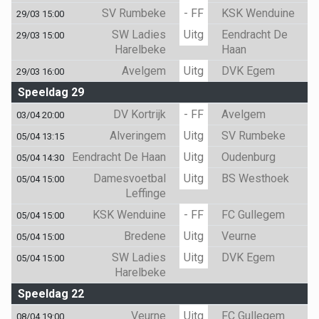
SV Rumbeke
- FF
KSK Wenduine
29/03 15:00
SW Ladies
Uitg
Eendracht De
29/03 15:00
Harelbeke
Haan
Avelgem
Uitg
DVK Egem
29/03 16:00
Speeldag 29
DV Kortrijk
- FF
Avelgem
03/04 20:00
Alveringem
Uitg
SV Rumbeke
05/04 13:15
Eendracht De Haan
Uitg
Oudenburg
05/04 14:30
Damesvoetbal
Uitg
BS Westhoek
05/04 15:00
Leffinge
KSK Wenduine
- FF
FC Gullegem
05/04 15:00
Bredene
Uitg
Veurne
05/04 15:00
SW Ladies
Uitg
DVK Egem
05/04 15:00
Harelbeke
Speeldag 22
Veurne
Uitg
FC Gullegem
08/04 19:00