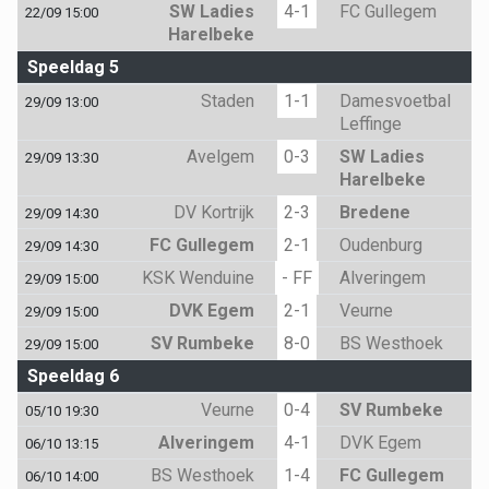
SW Ladies
4-1
FC Gullegem
22/09 15:00
Harelbeke
Speeldag 5
Staden
1-1
Damesvoetbal
29/09 13:00
Leffinge
Avelgem
0-3
SW Ladies
29/09 13:30
Harelbeke
DV Kortrijk
2-3
Bredene
29/09 14:30
FC Gullegem
2-1
Oudenburg
29/09 14:30
KSK Wenduine
- FF
Alveringem
29/09 15:00
DVK Egem
2-1
Veurne
29/09 15:00
SV Rumbeke
8-0
BS Westhoek
29/09 15:00
Speeldag 6
Veurne
0-4
SV Rumbeke
05/10 19:30
Alveringem
4-1
DVK Egem
06/10 13:15
BS Westhoek
1-4
FC Gullegem
06/10 14:00