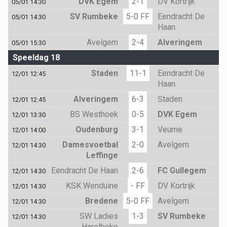
DVK Egem
2-1
DV Kortrijk
05/01 14:30
SV Rumbeke
5-0 FF
Eendracht De
05/01 14:30
Haan
Avelgem
2-4
Alveringem
05/01 15:30
Speeldag 18
Staden
11-1
Eendracht De
12/01 12:45
Haan
Alveringem
6-3
Staden
12/01 12:45
BS Westhoek
0-5
DVK Egem
12/01 13:30
Oudenburg
3-1
Veurne
12/01 14:00
Damesvoetbal
2-0
Avelgem
12/01 14:30
Leffinge
Eendracht De Haan
2-6
FC Gullegem
12/01 14:30
KSK Wenduine
- FF
DV Kortrijk
12/01 14:30
Bredene
5-0 FF
Avelgem
12/01 14:30
SW Ladies
1-3
SV Rumbeke
12/01 14:30
Harelbeke