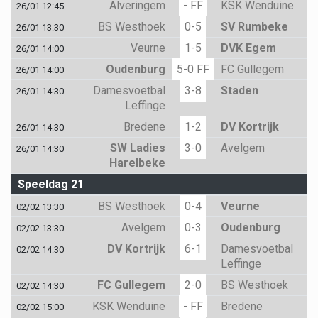
Alveringem
- FF
KSK Wenduine
26/01 12:45
BS Westhoek
0-5
SV Rumbeke
26/01 13:30
Veurne
1-5
DVK Egem
26/01 14:00
Oudenburg
5-0 FF
FC Gullegem
26/01 14:00
Damesvoetbal
3-8
Staden
26/01 14:30
Leffinge
Bredene
1-2
DV Kortrijk
26/01 14:30
SW Ladies
3-0
Avelgem
26/01 14:30
Harelbeke
Speeldag 21
BS Westhoek
0-4
Veurne
02/02 13:30
Avelgem
0-3
Oudenburg
02/02 13:30
DV Kortrijk
6-1
Damesvoetbal
02/02 14:30
Leffinge
FC Gullegem
2-0
BS Westhoek
02/02 14:30
KSK Wenduine
- FF
Bredene
02/02 15:00