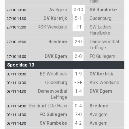
Haan
Avelgem
0-10
SV Rumbeke
27/10 13:30
DV Kortrijk
5-1
Oudenburg
27/10 14:30
KSK Wenduine
- FF
SW Ladies
27/10 15:00
Harelbeke
Bredene
2-0
Damesvoetbal
27/10 15:00
Leffinge
DVK Egem
2-0
FC Gullegem
27/10 15:00
Speeldag 10
BS Westhoek
1-9
DV Kortrijk
03/11 13:30
Oudenburg
- FF
KSK Wenduine
03/11 13:30
Damesvoetbal
1-4
DVK Egem
03/11 14:30
Leffinge
Eendracht De Haan
0-4
Bredene
03/11 14:30
FC Gullegem
7-0
Avelgem
03/11 14:30
SV Rumbeke
4-2
Avelgem
03/11 14:30