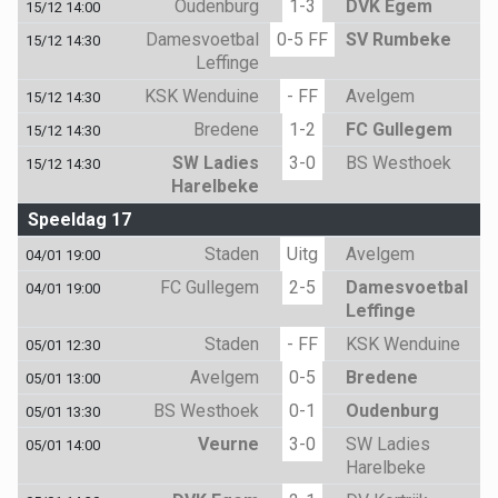
Oudenburg
1-3
DVK Egem
15/12 14:00
Damesvoetbal
0-5 FF
SV Rumbeke
15/12 14:30
Leffinge
KSK Wenduine
- FF
Avelgem
15/12 14:30
Bredene
1-2
FC Gullegem
15/12 14:30
SW Ladies
3-0
BS Westhoek
15/12 14:30
Harelbeke
Speeldag 17
Staden
Uitg
Avelgem
04/01 19:00
FC Gullegem
2-5
Damesvoetbal
04/01 19:00
Leffinge
Staden
- FF
KSK Wenduine
05/01 12:30
Avelgem
0-5
Bredene
05/01 13:00
BS Westhoek
0-1
Oudenburg
05/01 13:30
Veurne
3-0
SW Ladies
05/01 14:00
Harelbeke