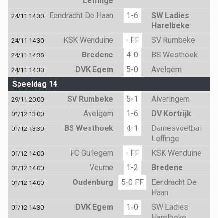
Leffinge
Eendracht De Haan
1-6
SW Ladies
24/11 14:30
Harelbeke
KSK Wenduine
- FF
SV Rumbeke
24/11 14:30
Bredene
4-0
BS Westhoek
24/11 14:30
DVK Egem
5-0
Avelgem
24/11 14:30
Speeldag 14
SV Rumbeke
5-1
Alveringem
29/11 20:00
Avelgem
1-6
DV Kortrijk
01/12 13:00
BS Westhoek
4-1
Damesvoetbal
01/12 13:30
Leffinge
FC Gullegem
- FF
KSK Wenduine
01/12 14:00
Veurne
1-2
Bredene
01/12 14:00
Oudenburg
5-0 FF
Eendracht De
01/12 14:00
Haan
DVK Egem
1-0
SW Ladies
01/12 14:30
Harelbeke