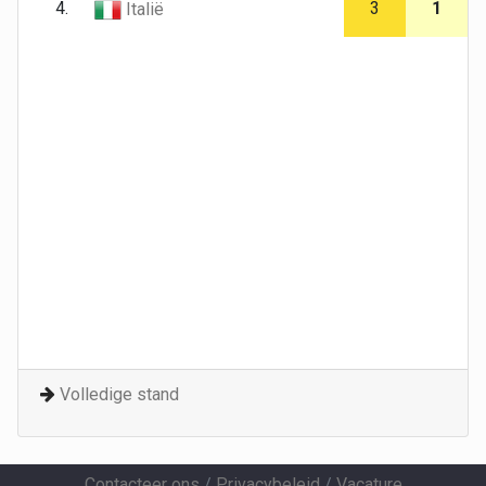
4.
3
1
Italië
Volledige stand
Contacteer ons
/
Privacybeleid
/
Vacature