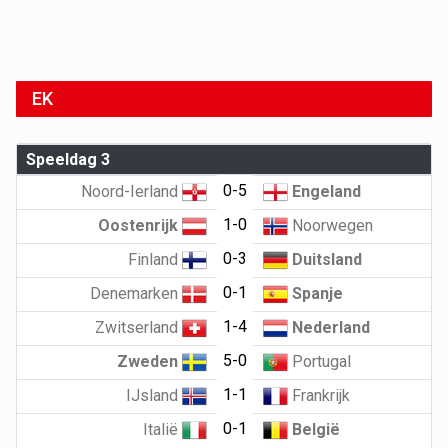
EK
Speeldag 3
0-5
Noord-Ierland
Engeland
1-0
Oostenrijk
Noorwegen
0-3
Finland
Duitsland
0-1
Denemarken
Spanje
1-4
Zwitserland
Nederland
5-0
Zweden
Portugal
1-1
IJsland
Frankrijk
0-1
Italië
België