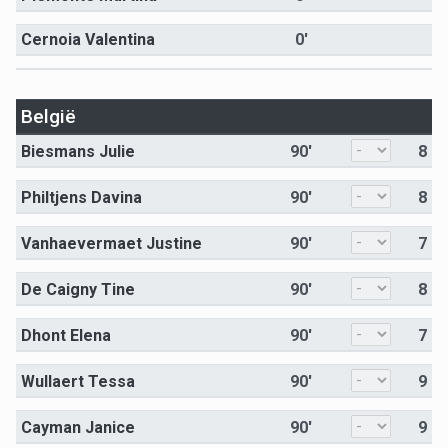
Cernoia Valentina
0'
België
Biesmans Julie
90'
8
Philtjens Davina
90'
8
Vanhaevermaet Justine
90'
7
De Caigny Tine
90'
8
Dhont Elena
90'
7
Wullaert Tessa
90'
9
Cayman Janice
90'
9