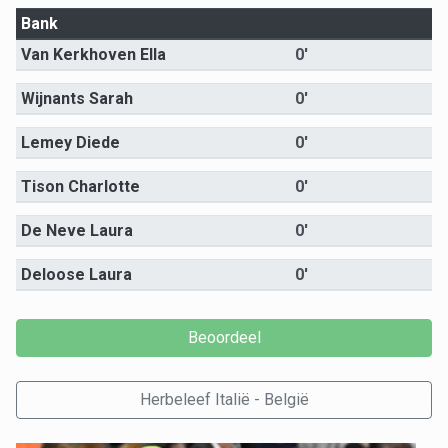
Bank
Van Kerkhoven Ella
0'
Wijnants Sarah
0'
Lemey Diede
0'
Tison Charlotte
0'
De Neve Laura
0'
Deloose Laura
0'
Herbeleef Italië - België