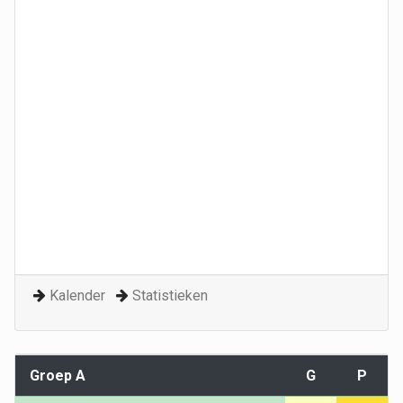
Kalender
Statistieken
Groep A
G
P