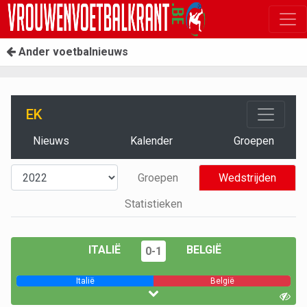
Ander voetbalnieuws
EK
Nieuws
Kalender
Groepen
Groepen
Wedstrijden
Statistieken
ITALIË
BELGIË
0-1
Italië
België