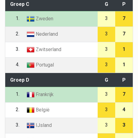
Groep C
G
P
1.
3
7
Zweden
2.
3
7
Nederland
3.
3
1
Zwitserland
4.
3
1
Portugal
Groep D
G
P
1.
3
7
Frankrijk
2.
3
4
België
3.
3
3
IJsland