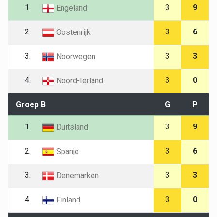
1.
3
9
Engeland
2.
3
6
Oostenrijk
3.
3
3
Noorwegen
4.
3
0
Noord-Ierland
Groep B
G
P
1.
3
9
Duitsland
2.
3
6
Spanje
3.
3
3
Denemarken
4.
3
0
Finland