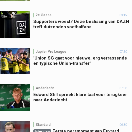
2e klasse
08:15
Supporters woest? Deze beslissing van DAZN
treft duizenden voetbalfans
Jupiler Pro League
07:30
'Union SG gaat voor nieuwe, erg verrassende
en typische Union-transfer'
Anderlecht
07:00
Edward Still spreekt klare taal voor terugkeer
naar Anderlecht
Standard
06:30
Eerste persmoment van Euvrard
Interview