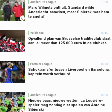
Jupiler Pro League
10:00
Marc Wilmots onthult: Standard wilde
Anderlecht-aanwinst, maar Sibierski was hem
te snel af
6
2e klasse
09:45
Opvallend plan van Brusselse traditieclub slaat
aan: al meer dan 125.000 euro in de clubkas
Premier League
09:20
Schoktransfer tussen Liverpool en Barcelona:
kapitein wordt verhuurd
Jupiler Pro League
09:00
Nieuwe baas, nieuwe wetten: La Louvière-
speler mag zondag niet spelen van Antoine
Sibierski
9