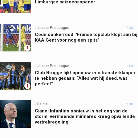
Limburgse seizoensopener
Jupiler Pro League
12:30
Code donkerrood: 'Franse topclub klopt aan bij
KAA Gent voor nog een spits'
1
Jupiler Pro League
12:00
Club Brugge lijkt opnieuw een transferklapper
te hebben gedaan: “Alles wat hij deed, was
perfect”
1
België
11:30
Gianni Infantino opnieuw in het oog van de
storm: vermeende minnares kreeg opvallende
vertrekregeling