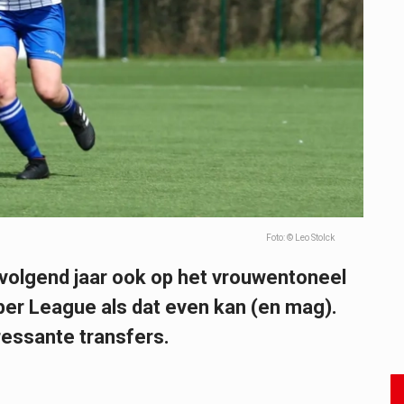
Foto: © Leo Stolck
volgend jaar ook op het vrouwentoneel
uper League als dat even kan (en mag).
ressante transfers.