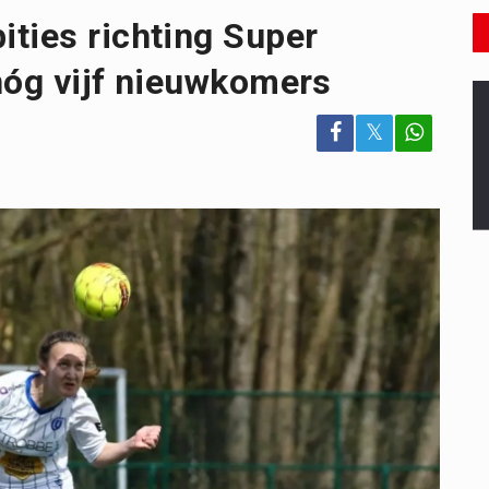
ties richting Super
nóg vijf nieuwkomers
𝕏