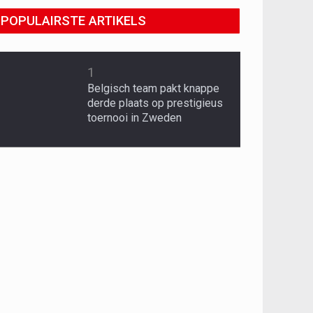
POPULAIRSTE ARTIKELS
1
Belgisch team pakt knappe
derde plaats op prestigieus
toernooi in Zweden