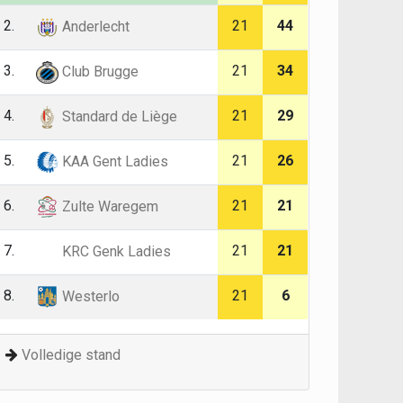
2.
21
44
Anderlecht
3.
21
34
Club Brugge
4.
21
29
Standard de Liège
5.
21
26
KAA Gent Ladies
6.
21
21
Zulte Waregem
7.
21
21
KRC Genk Ladies
8.
21
6
Westerlo
Volledige stand