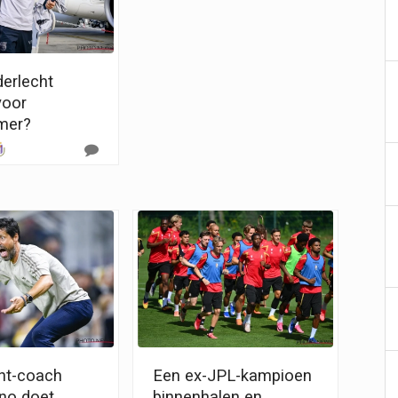
derlecht
voor
mer?
ht-coach
Een ex-JPL-kampioen
uno doet
binnenhalen en