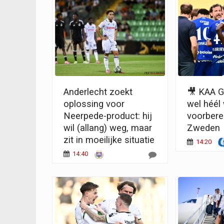
Anderlecht zoekt
🎥 KAA G
oplossing voor
wel héél
Neerpede-product: hij
voorberei
wil (allang) weg, maar
Zweden
zit in moeilijke situatie
14:20
14:40