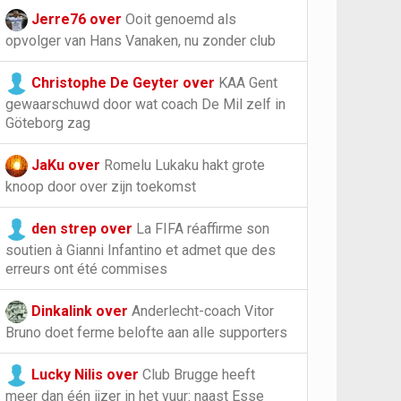
Jerre76 over
Ooit genoemd als
opvolger van Hans Vanaken, nu zonder club
Christophe De Geyter over
KAA Gent
gewaarschuwd door wat coach De Mil zelf in
Göteborg zag
JaKu over
Romelu Lukaku hakt grote
knoop door over zijn toekomst
den strep over
La FIFA réaffirme son
soutien à Gianni Infantino et admet que des
erreurs ont été commises
Dinkalink over
Anderlecht-coach Vitor
Bruno doet ferme belofte aan alle supporters
Lucky Nilis over
Club Brugge heeft
meer dan één ijzer in het vuur: naast Esse