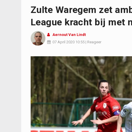
Zulte Waregem zet ambi
League kracht bij met 
Aernout Van Lindt
07 April 2020
10:55
|
Reageer