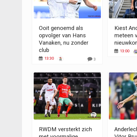
Ooit genoemd als
Kiest An
opvolger van Hans
meteen 
Vanaken, nu zonder
nieuwko
club
13:00
13:30
3
RWDM versterkt zich
Anderlec
met voormalige
Vitor Br