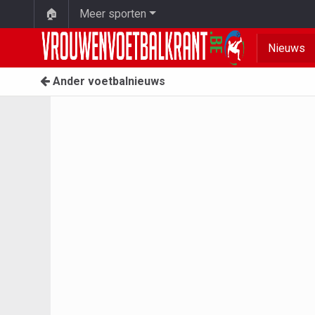
🏠
Meer sporten
Nieuws
Ander voetbalnieuws