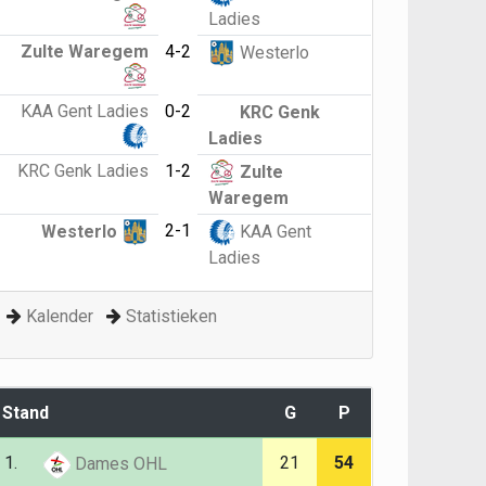
Ladies
Zulte Waregem
4-2
Westerlo
KAA Gent Ladies
0-2
KRC Genk
Ladies
KRC Genk Ladies
1-2
Zulte
Waregem
2-1
Westerlo
KAA Gent
Ladies
Kalender
Statistieken
Stand
G
P
1.
21
54
Dames OHL