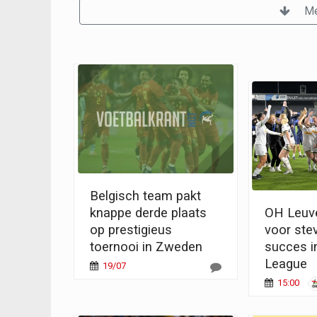
Me
Belgisch team pakt
knappe derde plaats
OH Leuve
op prestigieus
voor ste
toernooi in Zweden
succes 
League
19/07
15:00