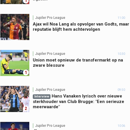
1
Jupiler Pro League
11:00
Ajax wil Noa Lang als opvolger van Godts, maar
reputatie blijft hem achtervolgen
Jupiler Pro League
10:30
Union moet opnieuw de transfermarkt op na
zware blessure
1
Jupiler Pro League
09:50
Hans Vanaken lyrisch over nieuwe
Interview
sterkhouder van Club Brugge: "Een serieuze
meerwaarde"
2
Jupiler Pro League
10:06