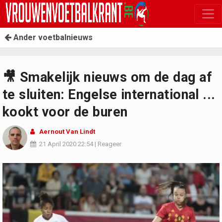
Ander voetbalnieuws
🎥 Smakelijk nieuws om de dag af
te sluiten: Engelse international ...
kookt voor de buren
Aernout Van Lindt
21 April 2020
22:54
|
Reageer