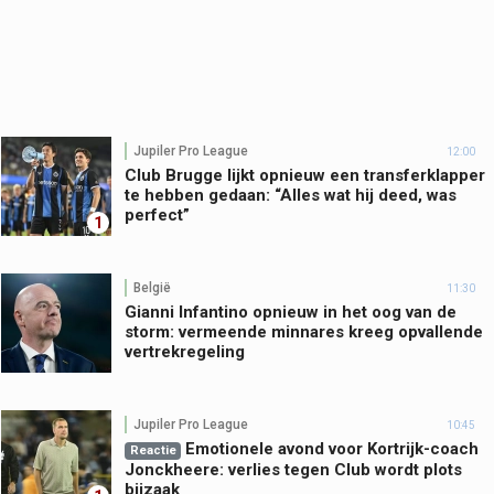
Jupiler Pro League
12:00
Club Brugge lijkt opnieuw een transferklapper
te hebben gedaan: “Alles wat hij deed, was
perfect”
1
België
11:30
Gianni Infantino opnieuw in het oog van de
storm: vermeende minnares kreeg opvallende
vertrekregeling
Jupiler Pro League
10:45
Emotionele avond voor Kortrijk-coach
Reactie
Jonckheere: verlies tegen Club wordt plots
bijzaak