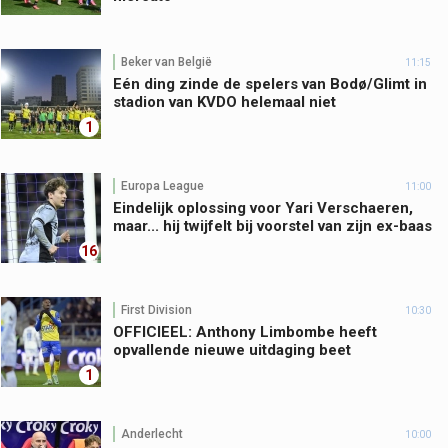
Beker van België
11:15
Eén ding zinde de spelers van Bodø/Glimt in
stadion van KVDO helemaal niet
1
Europa League
11:00
Eindelijk oplossing voor Yari Verschaeren,
maar... hij twijfelt bij voorstel van zijn ex-baas
16
First Division
10:30
OFFICIEEL: Anthony Limbombe heeft
opvallende nieuwe uitdaging beet
1
Anderlecht
10:00