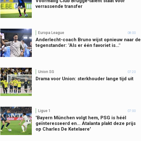
Voormalig Club Brugge-talent staat voor
verrassende transfer
Europa League
08:00
Anderlecht-coach Bruno wijst opnieuw naar de
tegenstander: "Als er één favoriet is…"
Union SG
07:20
Drama voor Union: sterkhouder lange tijd uit
Ligue 1
07:00
'Bayern München volgt hem, PSG is héél
geïnteresseerd en... Atalanta plakt deze prijs
op Charles De Ketelaere'