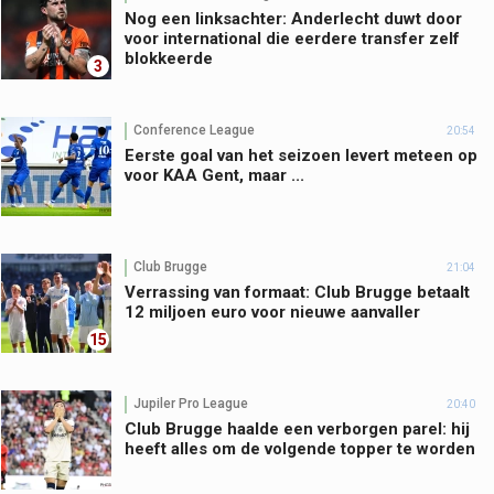
Nog een linksachter: Anderlecht duwt door
voor international die eerdere transfer zelf
blokkeerde
3
Conference League
20:54
Eerste goal van het seizoen levert meteen op
voor KAA Gent, maar ...
Club Brugge
21:04
Verrassing van formaat: Club Brugge betaalt
12 miljoen euro voor nieuwe aanvaller
15
Jupiler Pro League
20:40
Club Brugge haalde een verborgen parel: hij
heeft alles om de volgende topper te worden