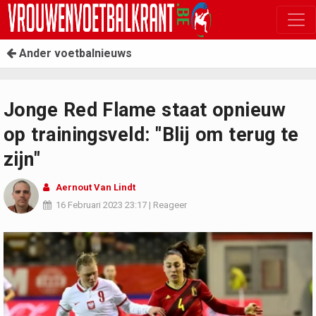
Ander voetbalnieuws
Jonge Red Flame staat opnieuw
op trainingsveld: "Blij om terug te
zijn"
Aernout Van Lindt
16 Februari 2023
23:17
|
Reageer