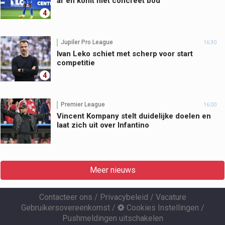
af en komt met concreet bod'
4
Jupiler Pro League
16:30
Ivan Leko schiet met scherp voor start
competitie
4
Premier League
16:00
Vincent Kompany stelt duidelijke doelen en
laat zich uit over Infantino
Meer nieuws
Contacteer ons
/
Privacybeleid
/
Vacature
Gebruikersovereenkomst
/
Cookies Instellingen
/
Pushmeldingen uitschakelen