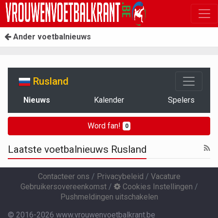
Ander voetbalnieuws
Rusland
Nieuws
Kalender
Spelers
Word fan!
0
Laatste voetbalnieuws Rusland
Contacteer ons
/
Privacybeleid
/
Vacature
Gebruikersovereenkomst
/
Cookies Instellingen
/
Pushmeldingen uitschakelen
© 2016-2026 www.vrouwenvoetbalkrant.be