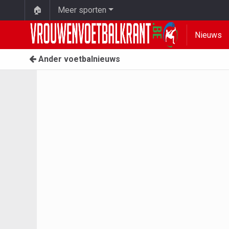
🏠
Meer sporten
Nieuws
Ander voetbalnieuws