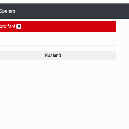
Spelers
ord fan!
0
Rusland