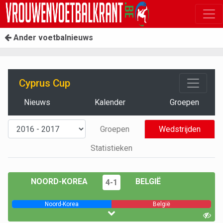
Ander voetbalnieuws
Cyprus Cup
Nieuws
Kalender
Groepen
Groepen
Wedstrijden
Statistieken
NOORD-KOREA
BELGIË
4-1
Noord-Korea
België