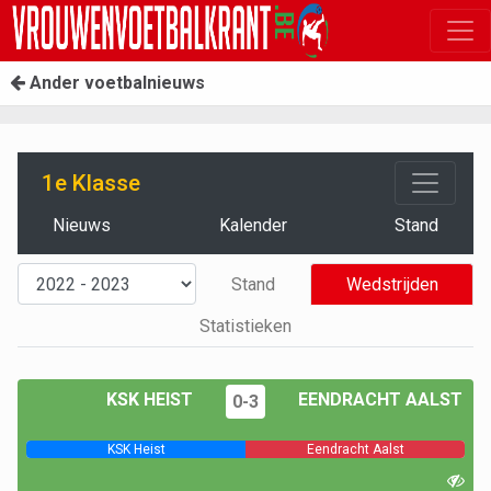
Ander voetbalnieuws
1e Klasse
Nieuws
Kalender
Stand
Stand
Wedstrijden
Statistieken
KSK HEIST
EENDRACHT AALST
0-3
KSK Heist
Eendracht Aalst