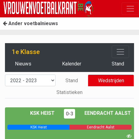
Ander voetbalnieuws
1e Klasse
Nieuws
Kalender
Stand
Stand
Wedstrijden
Statistieken
KSK HEIST
EENDRACHT AALST
0-3
KSK Heist
Eendracht Aalst