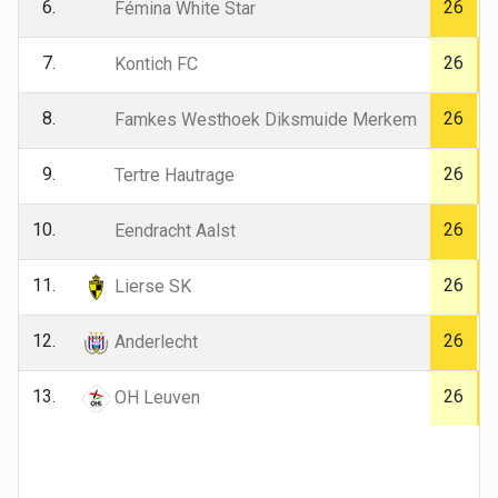
6.
26
Fémina White Star
7.
26
Kontich FC
8.
26
Famkes Westhoek Diksmuide Merkem
9.
26
Tertre Hautrage
10.
26
Eendracht Aalst
11.
26
Lierse SK
12.
26
Anderlecht
13.
26
OH Leuven