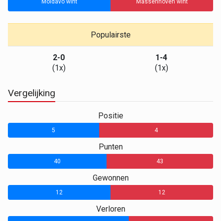
Moldavo wint
Massenhoven wint
Populairste
2-0
1-4
(1x)
(1x)
Vergelijking
Positie
5
4
Punten
40
43
Gewonnen
12
12
Verloren