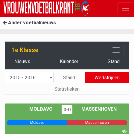
Ander voetbalnieuws
1e Klasse
Nieuws
Kalender
Stand
Stand
Wedstrijden
Statistieken
MOLDAVO
MASSENHOVEN
0-0
Moldavo
Massenhoven