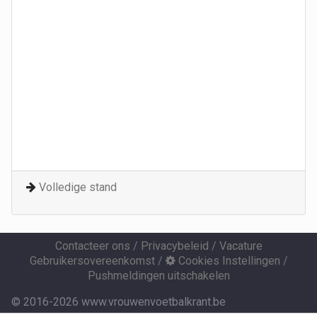
Volledige stand
Contacteer ons
/
Privacybeleid
/
Vacature
Gebruikersovereenkomst
/
Cookies Instellingen
/
Pushmeldingen uitschakelen
© 2016-2026 www.vrouwenvoetbalkrant.be