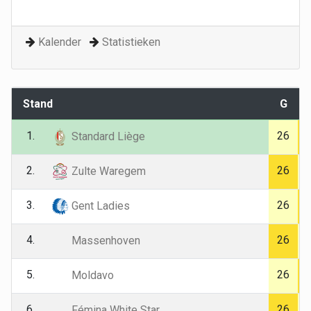
Kalender
Statistieken
Stand
G
1.
26
Standard Liège
2.
26
Zulte Waregem
3.
26
Gent Ladies
4.
26
Massenhoven
5.
26
Moldavo
6.
26
Fémina White Star