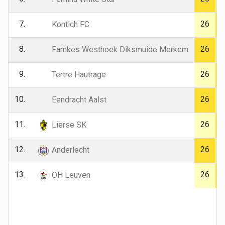
7.
26
Kontich FC
8.
26
Famkes Westhoek Diksmuide Merkem
9.
26
Tertre Hautrage
10.
26
Eendracht Aalst
11.
26
Lierse SK
12.
26
Anderlecht
13.
26
OH Leuven