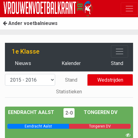
Ander voetbalnieuws
1e Klasse
Nieuws
Kalender
Stand
Stand
Wedstrijden
Statistieken
EENDRACHT AALST
TONGEREN DV
2-0
Eendracht Aalst
Tongeren DV