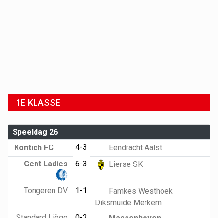
1E KLASSE
Speeldag 26
4-3
Kontich FC
Eendracht Aalst
Gent Ladies
6-3
Lierse SK
Tongeren DV
1-1
Famkes Westhoek
Diksmuide Merkem
Standard Liège
0-2
Massenhoven