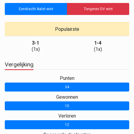
Eendracht Aalst wint
Tongeren DV wint
Populairste
3-1
1-4
(1x)
(1x)
Vergelijking
Punten
34
0
Gewonnen
10
0
Verloren
12
0