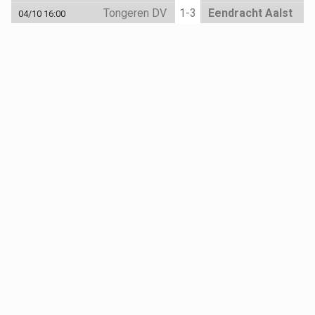
Tongeren DV
1-3
Eendracht Aalst
04/10 16:00