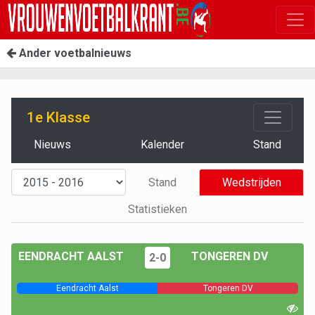
Ander voetbalnieuws
1e Klasse
Nieuws
Kalender
Stand
Stand
Wedstrijden
Statistieken
EENDRACHT AALST
TONGEREN DV
2-0
Eendracht Aalst
Tongeren DV