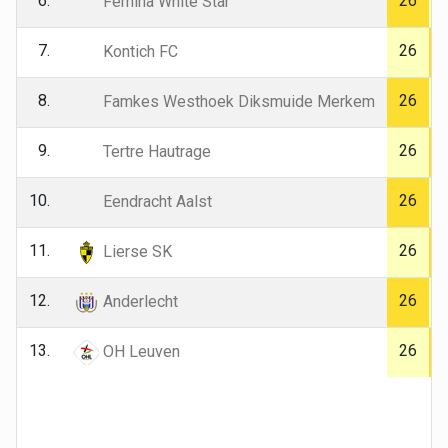
6.
26
Fémina White Star
7.
26
Kontich FC
8.
26
Famkes Westhoek Diksmuide Merkem
9.
26
Tertre Hautrage
10.
26
Eendracht Aalst
11.
26
Lierse SK
12.
26
Anderlecht
13.
26
OH Leuven