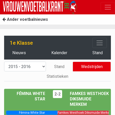
Ander voetbalnieuws
1e Klasse
Nieuws
Kalender
Stand
Stand
Wedstrijden
Statistieken
FÉMINA WHITE
FAMKES WESTHOEK
2-2
STAR
DIKSMUIDE
MERKEM
Fémina White Star
Famkes Westhoek Diksmuide Merkem