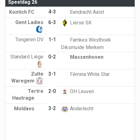
Speeldag 26
4-3
Kontich FC
Eendracht Aalst
Gent Ladies
6-3
Lierse SK
Tongeren DV
1-1
Famkes Westhoek
Diksmuide Merkem
Standard Liège
0-2
Massenhoven
Zulte
3-1
Fémina White Star
Waregem
Tertre
2-0
OH Leuven
Hautrage
3-2
Moldavo
Anderlecht