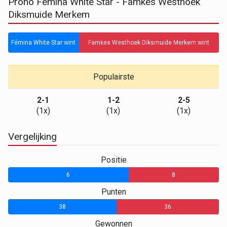
Prono Fémina White Star - Famkes Westhoek
Diksmuide Merkem
Fémina White Star wint
Famkes Westhoek Diksmuide Merkem wint
Populairste
2-1
1-2
2-5
(1x)
(1x)
(1x)
Vergelijking
Positie
6
8
Punten
38
36
Gewonnen