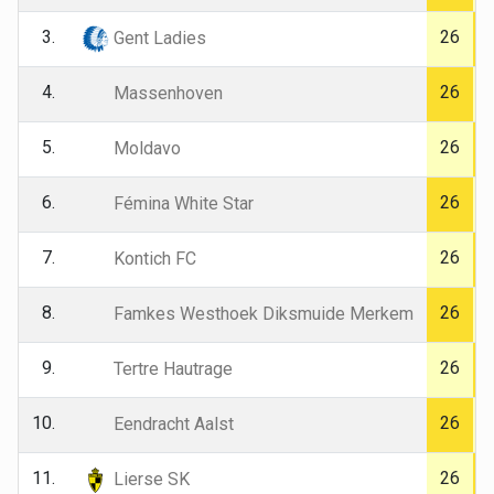
3.
26
Gent Ladies
4.
26
Massenhoven
5.
26
Moldavo
6.
26
Fémina White Star
7.
26
Kontich FC
8.
26
Famkes Westhoek Diksmuide Merkem
9.
26
Tertre Hautrage
10.
26
Eendracht Aalst
11.
26
Lierse SK