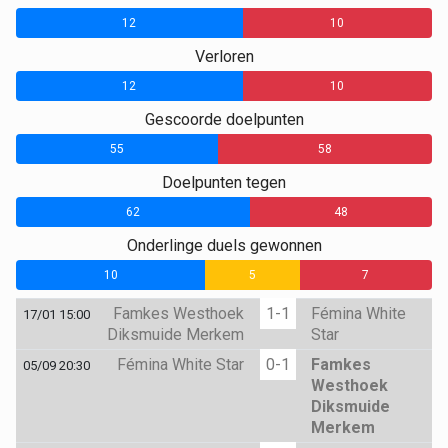
12
10
Verloren
12
10
Gescoorde doelpunten
55
58
Doelpunten tegen
62
48
Onderlinge duels gewonnen
10
5
7
Famkes Westhoek
1-1
Fémina White
17/01 15:00
Diksmuide Merkem
Star
Fémina White Star
0-1
Famkes
05/09 20:30
Westhoek
Diksmuide
Merkem