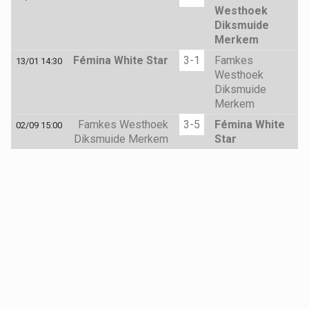
Westhoek
Diksmuide
Merkem
Fémina White Star
3-1
Famkes
13/01 14:30
Westhoek
Diksmuide
Merkem
Famkes Westhoek
3-5
Fémina White
02/09 15:00
Diksmuide Merkem
Star