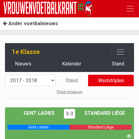
Ander voetbalnieuws
1e Klasse
Nieuws
Kalender
Stand
Stand
Wedstrijden
Statistieken
GENT LADIES
STANDARD LIÈGE
3-3
Gent Ladies
Standard Liège