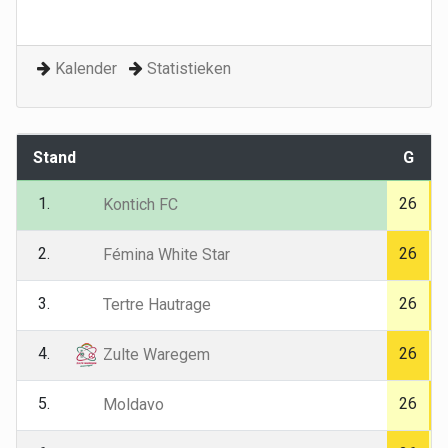
Kalender
Statistieken
Stand
G
1.
26
Kontich FC
2.
26
Fémina White Star
3.
26
Tertre Hautrage
4.
26
Zulte Waregem
5.
26
Moldavo