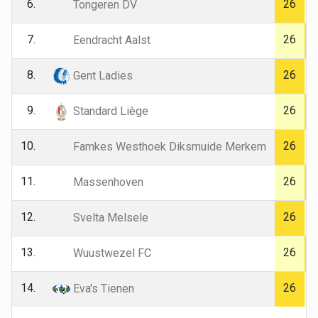
6.
26
Tongeren DV
7.
26
Eendracht Aalst
8.
26
Gent Ladies
9.
26
Standard Liège
10.
26
Famkes Westhoek Diksmuide Merkem
11.
26
Massenhoven
12.
26
Svelta Melsele
13.
26
Wuustwezel FC
14.
26
Eva's Tienen