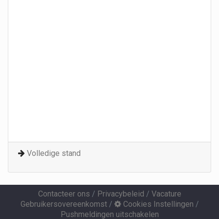
Volledige stand
Contacteer ons
/
Privacybeleid
/
Vacature
Gebruikersovereenkomst
/
Cookies Instellingen
/
Pushmeldingen uitschakelen