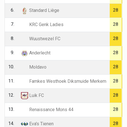
6.
28
Standard Liège
7.
28
KRC Genk Ladies
8.
28
Wuustwezel FC
9.
28
Anderlecht
10.
28
Moldavo
11.
28
Famkes Westhoek Diksmuide Merkem
12.
28
Luik FC
13.
28
Renaissance Mons 44
14.
28
Eva's Tienen