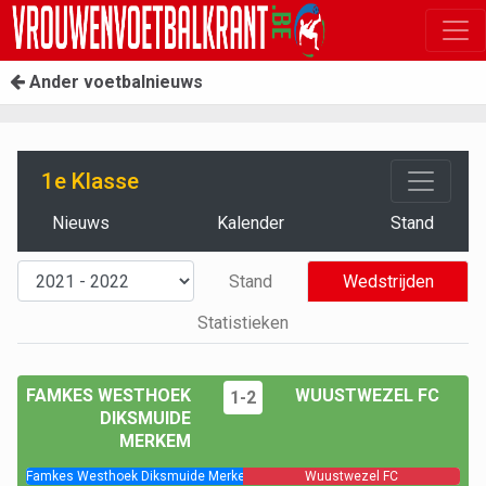
Ander voetbalnieuws
1e Klasse
Nieuws
Kalender
Stand
Stand
Wedstrijden
Statistieken
FAMKES WESTHOEK
WUUSTWEZEL FC
1-2
DIKSMUIDE
MERKEM
Famkes Westhoek Diksmuide Merkem
Wuustwezel FC