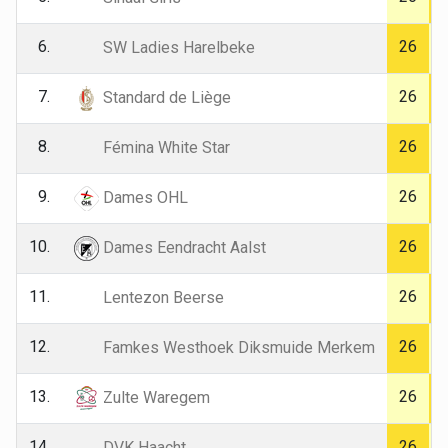
6.
26
SW Ladies Harelbeke
7.
26
Standard de Liège
8.
26
Fémina White Star
9.
26
Dames OHL
10.
26
Dames Eendracht Aalst
11.
26
Lentezon Beerse
12.
26
Famkes Westhoek Diksmuide Merkem
13.
26
Zulte Waregem
14.
26
DVK Haacht