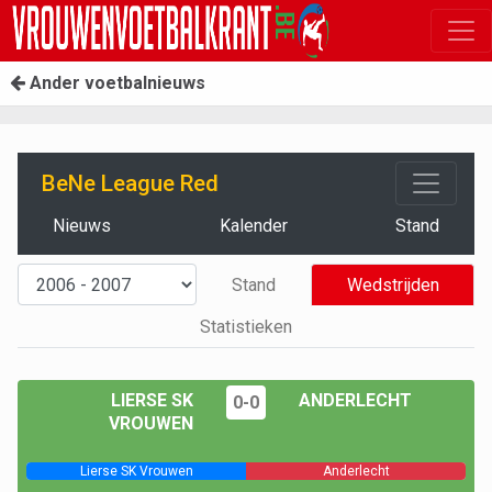
Ander voetbalnieuws
BeNe League Red
Nieuws
Kalender
Stand
Stand
Wedstrijden
Statistieken
LIERSE SK
ANDERLECHT
0-0
VROUWEN
Lierse SK Vrouwen
Anderlecht