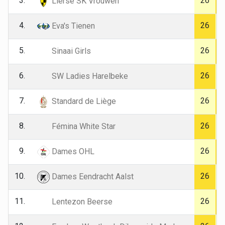
3.
26
Lierse SK Vrouwen
4.
26
Eva's Tienen
5.
26
Sinaai Girls
6.
26
SW Ladies Harelbeke
7.
26
Standard de Liège
8.
26
Fémina White Star
9.
26
Dames OHL
10.
26
Dames Eendracht Aalst
11.
26
Lentezon Beerse