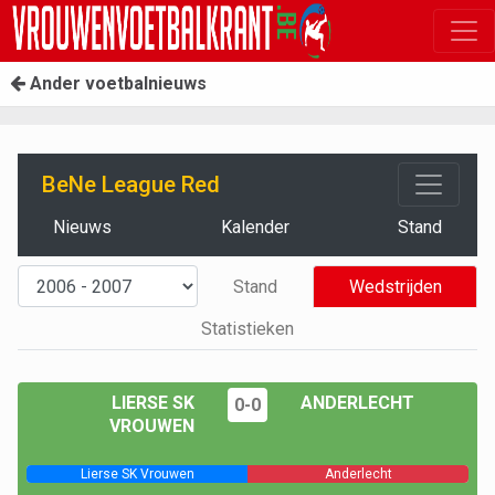
Ander voetbalnieuws
BeNe League Red
Nieuws
Kalender
Stand
Stand
Wedstrijden
Statistieken
LIERSE SK
ANDERLECHT
0-0
VROUWEN
Lierse SK Vrouwen
Anderlecht