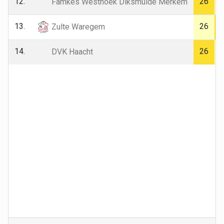
12.
26
Famkes Westhoek Diksmuide Merkem
13.
26
Zulte Waregem
14.
26
DVK Haacht