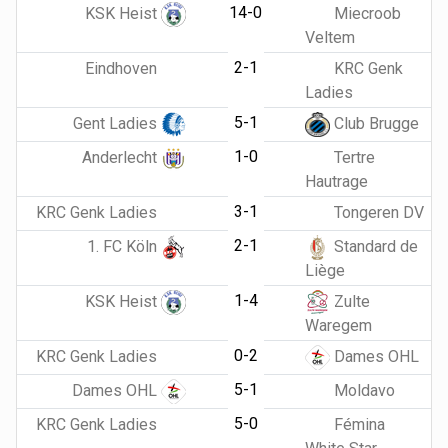
14-0
KSK Heist
Miecroob
Veltem
2-1
Eindhoven
KRC Genk
Ladies
5-1
Gent Ladies
Club Brugge
1-0
Anderlecht
Tertre
Hautrage
3-1
KRC Genk Ladies
Tongeren DV
2-1
1. FC Köln
Standard de
Liège
1-4
KSK Heist
Zulte
Waregem
0-2
KRC Genk Ladies
Dames OHL
5-1
Dames OHL
Moldavo
5-0
KRC Genk Ladies
Fémina