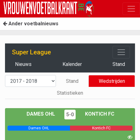
Ander voetbalnieuws
Super League
Nieuws
Kalender
Stand
Stand
Wedstrijden
Statistieken
DAMES OHL
KONTICH FC
5-0
Dames OHL
Kontich FC