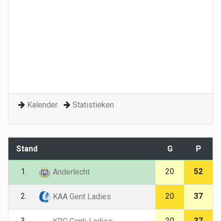
Kalender
Statistieken
Stand
G
P
1.
20
52
Anderlecht
2.
20
37
KAA Gent Ladies
3.
20
37