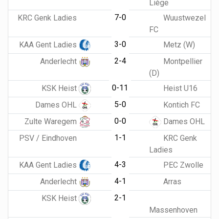
Liège
7-0
KRC Genk Ladies
Wuustwezel
FC
3-0
KAA Gent Ladies
Metz (W)
2-4
Anderlecht
Montpellier
(D)
0-11
KSK Heist
Heist U16
5-0
Dames OHL
Kontich FC
0-0
Zulte Waregem
Dames OHL
1-1
PSV / Eindhoven
KRC Genk
Ladies
4-3
KAA Gent Ladies
PEC Zwolle
4-1
Anderlecht
Arras
2-1
KSK Heist
Massenhoven