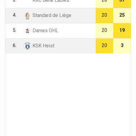
KRC Genk Ladies
4.
20
25
Standard de Liège
5.
20
19
Dames OHL
6.
20
3
KSK Heist