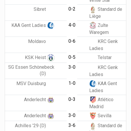
White Star
0-2
Sibret
Standard de
Liège
4-0
KAA Gent Ladies
Zulte
Waregem
0-6
Moldavo
KRC Genk
Ladies
0-5
KSK Heist
Telstar
SG Essen Schönebeck
3-0
KRC Genk
(D)
Ladies
1-0
MSV Duisburg
KAA Gent
Ladies
0-3
Anderlecht
Atlético
Madrid
3-0
Anderlecht
Sevilla
3-6
Achilles '29 (D)
Standard de