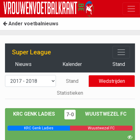
Ander voetbalnieuws
Super League
Nieuws
Kalender
Stand
Stand
Wedstrijden
Statistieken
KRC GENK LADIES
WUUSTWEZEL FC
7-0
KRC Genk Ladies
Wuustwezel FC