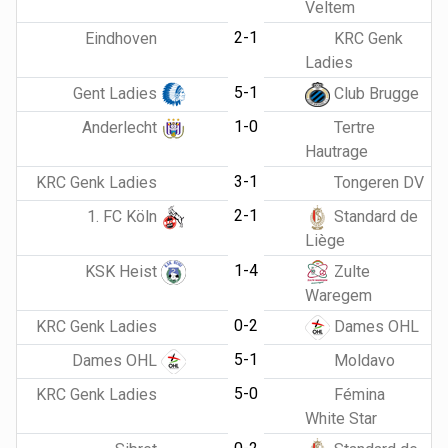
Veltem
2-1
Eindhoven
KRC Genk
Ladies
5-1
Gent Ladies
Club Brugge
1-0
Anderlecht
Tertre
Hautrage
3-1
KRC Genk Ladies
Tongeren DV
2-1
1. FC Köln
Standard de
Liège
1-4
KSK Heist
Zulte
Waregem
0-2
KRC Genk Ladies
Dames OHL
5-1
Dames OHL
Moldavo
5-0
KRC Genk Ladies
Fémina
White Star