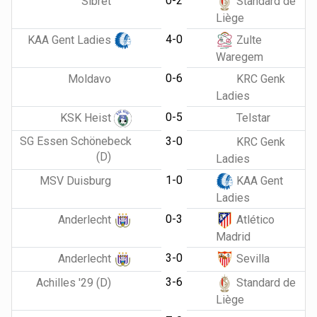
0-2
Sibret
Standard de
Liège
4-0
KAA Gent Ladies
Zulte
Waregem
0-6
Moldavo
KRC Genk
Ladies
0-5
KSK Heist
Telstar
SG Essen Schönebeck
3-0
KRC Genk
(D)
Ladies
1-0
MSV Duisburg
KAA Gent
Ladies
0-3
Anderlecht
Atlético
Madrid
3-0
Anderlecht
Sevilla
3-6
Achilles '29 (D)
Standard de
Liège