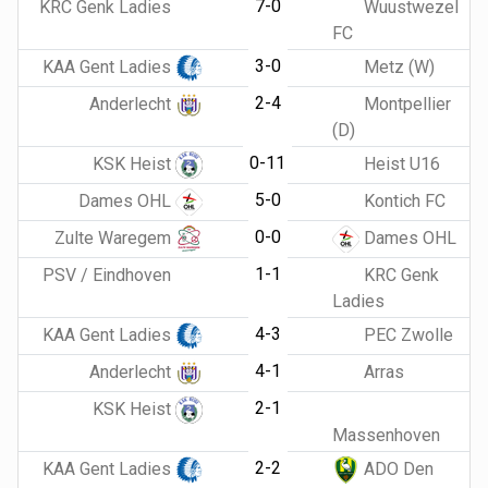
7-0
KRC Genk Ladies
Wuustwezel
FC
3-0
KAA Gent Ladies
Metz (W)
2-4
Anderlecht
Montpellier
(D)
0-11
KSK Heist
Heist U16
5-0
Dames OHL
Kontich FC
0-0
Zulte Waregem
Dames OHL
1-1
PSV / Eindhoven
KRC Genk
Ladies
4-3
KAA Gent Ladies
PEC Zwolle
4-1
Anderlecht
Arras
2-1
KSK Heist
Massenhoven
2-2
KAA Gent Ladies
ADO Den