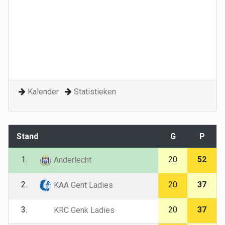
Kalender
Statistieken
Stand
G
P
1.
20
52
Anderlecht
2.
20
37
KAA Gent Ladies
3.
20
37
KRC Genk Ladies