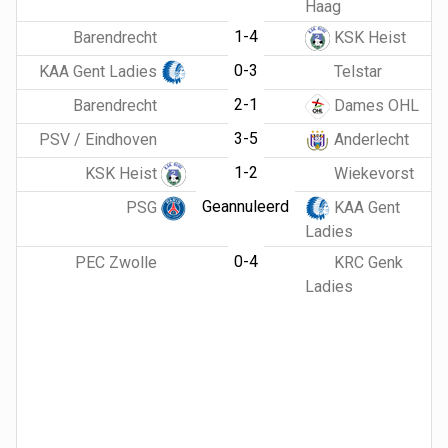
Haag
1-4
Barendrecht
KSK Heist
0-3
KAA Gent Ladies
Telstar
2-1
Barendrecht
Dames OHL
3-5
PSV / Eindhoven
Anderlecht
1-2
KSK Heist
Wiekevorst
Geannuleerd
PSG
KAA Gent
Ladies
0-4
PEC Zwolle
KRC Genk
Ladies