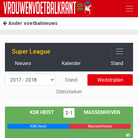
Ander voetbalnieuws
Super League
Nieuws
Kalender
Stand
Stand
Wedstrijden
Statistieken
KSK HEIST
MASSENHOVEN
2-1
KSK Heist
Massenhoven