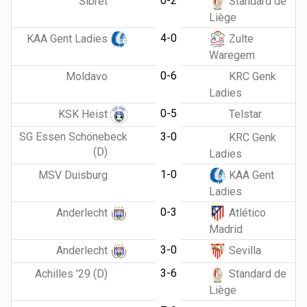
0-2
Sibret
Standard de
Liège
4-0
KAA Gent Ladies
Zulte
Waregem
0-6
Moldavo
KRC Genk
Ladies
0-5
KSK Heist
Telstar
SG Essen Schönebeck
3-0
KRC Genk
(D)
Ladies
1-0
MSV Duisburg
KAA Gent
Ladies
0-3
Anderlecht
Atlético
Madrid
3-0
Anderlecht
Sevilla
3-6
Achilles '29 (D)
Standard de
Liège