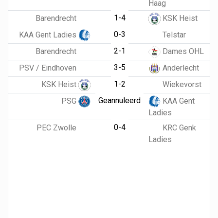
Haag
1-4
Barendrecht
KSK Heist
0-3
KAA Gent Ladies
Telstar
2-1
Barendrecht
Dames OHL
3-5
PSV / Eindhoven
Anderlecht
1-2
KSK Heist
Wiekevorst
Geannuleerd
PSG
KAA Gent
Ladies
0-4
PEC Zwolle
KRC Genk
Ladies