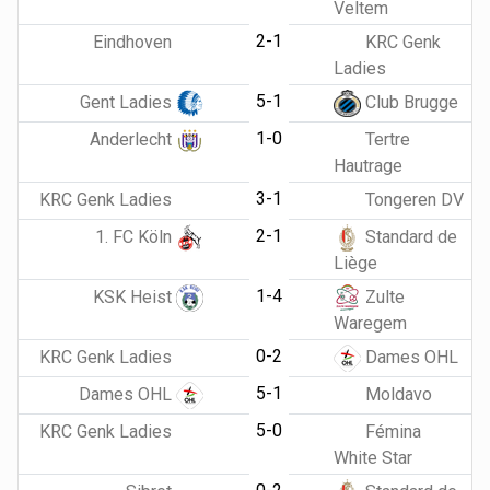
Veltem
2-1
Eindhoven
KRC Genk
Ladies
5-1
Gent Ladies
Club Brugge
1-0
Anderlecht
Tertre
Hautrage
3-1
KRC Genk Ladies
Tongeren DV
2-1
1. FC Köln
Standard de
Liège
1-4
KSK Heist
Zulte
Waregem
0-2
KRC Genk Ladies
Dames OHL
5-1
Dames OHL
Moldavo
5-0
KRC Genk Ladies
Fémina
White Star