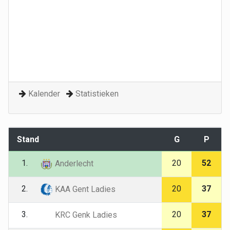
Kalender
Statistieken
Stand
G
P
1.
20
52
Anderlecht
2.
20
37
KAA Gent Ladies
3.
20
37
KRC Genk Ladies