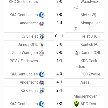
7-0
KRC Genk Ladies
Wuustwezel
FC
3-0
KAA Gent Ladies
Metz (W)
2-4
Anderlecht
Montpellier
(D)
0-11
KSK Heist
Heist U16
5-0
Dames OHL
Kontich FC
0-0
Zulte Waregem
Dames OHL
1-1
PSV / Eindhoven
KRC Genk
Ladies
4-3
KAA Gent Ladies
PEC Zwolle
4-1
Anderlecht
Arras
2-1
KSK Heist
Massenhoven
2-2
KAA Gent Ladies
ADO Den