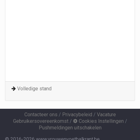
Volledige stand
Contacteer ons
/
Privacybeleid
/
Vacature
Gebruikersovereenkomst
/
Cookies Instellingen
/
Pushmeldingen uitschakelen
© 2016-2026 www.vrouwenvoetbalkrant.be