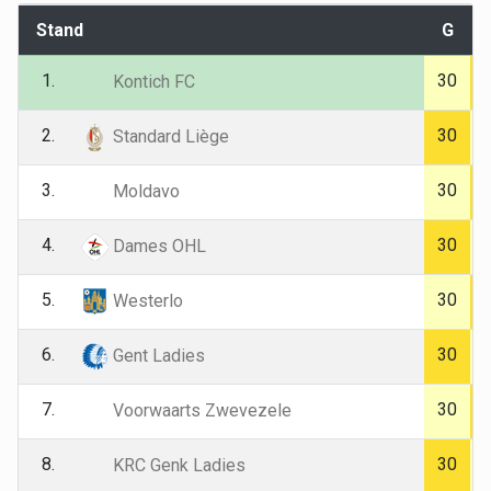
Stand
G
1.
30
Kontich FC
2.
30
Standard Liège
3.
30
Moldavo
4.
30
Dames OHL
5.
30
Westerlo
6.
30
Gent Ladies
7.
30
Voorwaarts Zwevezele
8.
30
KRC Genk Ladies