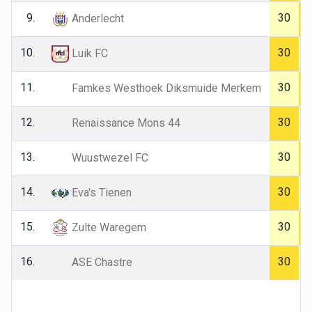
9.
30
Anderlecht
10.
30
Luik FC
11.
30
Famkes Westhoek Diksmuide Merkem
12.
30
Renaissance Mons 44
13.
30
Wuustwezel FC
14.
30
Eva's Tienen
15.
30
Zulte Waregem
16.
30
ASE Chastre