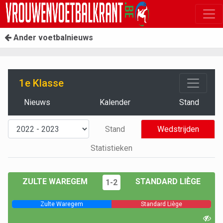
Ander voetbalnieuws
1e Klasse
Nieuws
Kalender
Stand
Stand
Wedstrijden
Statistieken
ZULTE WAREGEM
STANDARD LIÈGE
1-2
Zulte Waregem
Standard Liège