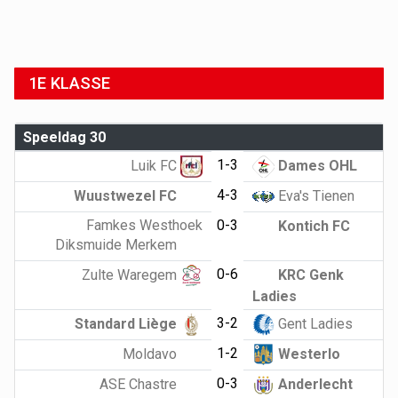
1E KLASSE
Speeldag 30
1-3
Luik FC
Dames OHL
4-3
Wuustwezel FC
Eva's Tienen
Famkes Westhoek
0-3
Kontich FC
Diksmuide Merkem
0-6
Zulte Waregem
KRC Genk
Ladies
3-2
Standard Liège
Gent Ladies
1-2
Moldavo
Westerlo
0-3
ASE Chastre
Anderlecht