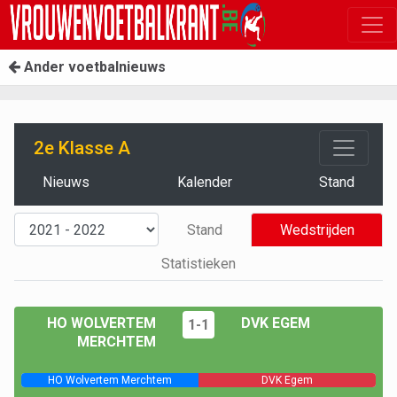
Ander voetbalnieuws
2e Klasse A
Nieuws
Kalender
Stand
Stand
Wedstrijden
Statistieken
HO WOLVERTEM
DVK EGEM
1-1
MERCHTEM
HO Wolvertem Merchtem
DVK Egem