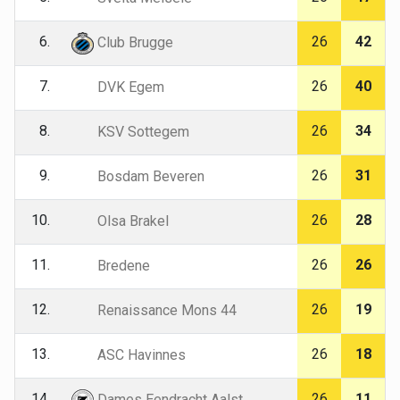
6.
26
42
Club Brugge
7.
26
40
DVK Egem
8.
26
34
KSV Sottegem
9.
26
31
Bosdam Beveren
10.
26
28
Olsa Brakel
11.
26
26
Bredene
12.
26
19
Renaissance Mons 44
13.
26
18
ASC Havinnes
14.
26
11
Dames Eendracht Aalst