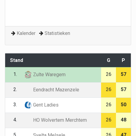
Kalender
Statistieken
Stand
G
P
1.
26
57
Zulte Waregem
2.
26
57
Eendracht Mazenzele
3.
26
50
Gent Ladies
4.
26
48
HO Wolvertem Merchtem
5.
26
47
Svelta Melsele