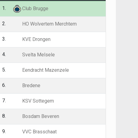
1.
26
68
Club Brugge
2.
26
63
HO Wolvertem Merchtem
3.
26
58
KVE Drongen
4.
26
46
Svelta Melsele
5.
26
46
Eendracht Mazenzele
6.
26
45
Bredene
7.
26
42
KSV Sottegem
8.
26
40
Bosdam Beveren
9.
26
32
VVC Brasschaat