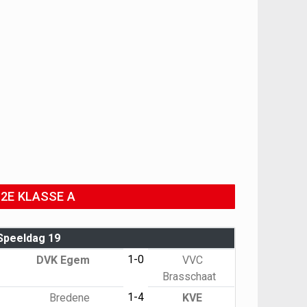
2E KLASSE A
Speeldag 19
1-0
DVK Egem
VVC
Brasschaat
1-4
Bredene
KVE