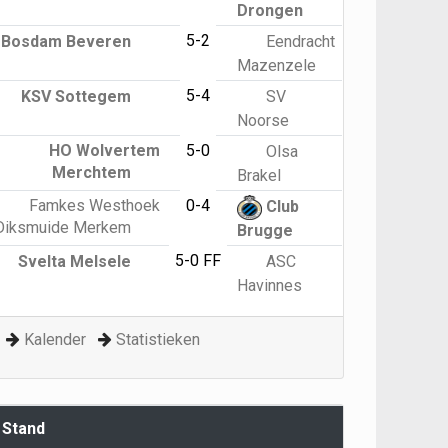
Drongen
5-2
Bosdam Beveren
Eendracht
Mazenzele
5-4
KSV Sottegem
SV
Noorse
HO Wolvertem
5-0
Olsa
Merchtem
Brakel
Famkes Westhoek
0-4
Club
Diksmuide Merkem
Brugge
5-0 FF
Svelta Melsele
ASC
Havinnes
Kalender
Statistieken
Stand
G
P