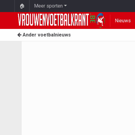
🏠
Meer sporten
Nieuws
Ander voetbalnieuws