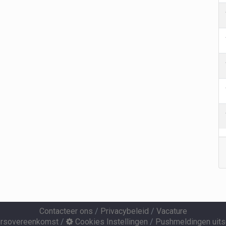
Contacteer ons
/
Privacybeleid
/
Vacature
ersovereenkomst
/
Cookies Instellingen
/
Pushmeldingen uits