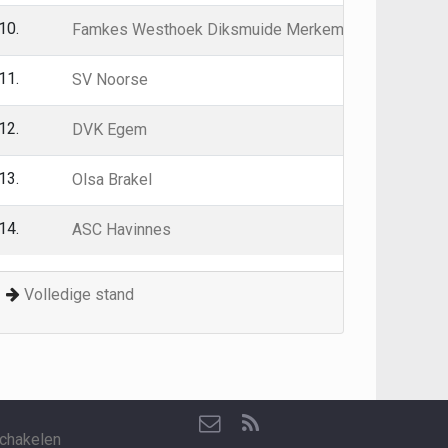
10.
26
25
Famkes Westhoek Diksmuide Merkem
11.
26
24
SV Noorse
12.
26
23
DVK Egem
13.
26
15
Olsa Brakel
14.
26
0
ASC Havinnes
Volledige stand
chakelen