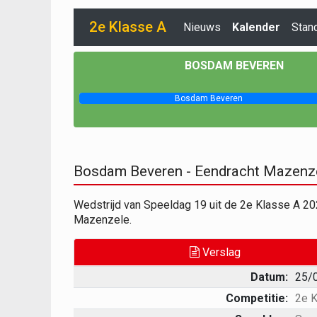
2e Klasse A
Nieuws
Kalender
Stan
BOSDAM BEVEREN
Bosdam Beveren
Bosdam Beveren - Eendracht Mazenze
Wedstrijd van Speeldag 19 uit de 2e Klasse A 
Mazenzele.
Verslag
Datum:
25/
Competitie:
2e K