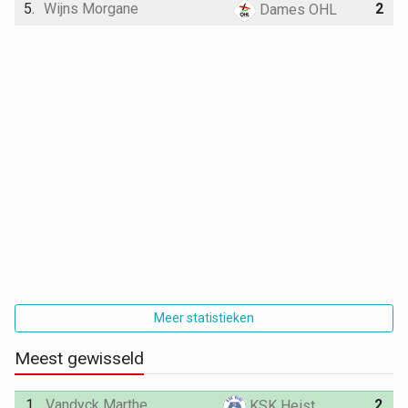
5.
Wijns Morgane
2
Dames OHL
Meer statistieken
Meest gewisseld
1.
Vandyck Marthe
2
KSK Heist