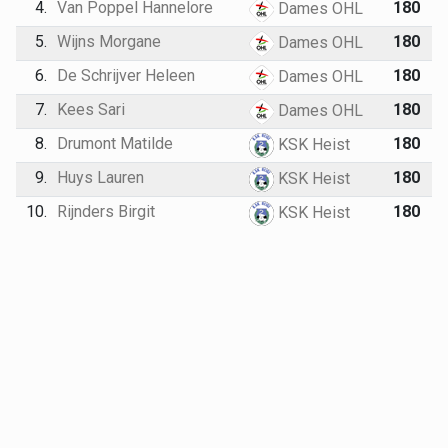
4.
Van Poppel Hannelore
180
Dames OHL
5.
Wijns Morgane
180
Dames OHL
6.
De Schrijver Heleen
180
Dames OHL
7.
Kees Sari
180
Dames OHL
8.
Drumont Matilde
180
KSK Heist
9.
Huys Lauren
180
KSK Heist
10.
Rijnders Birgit
180
KSK Heist