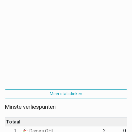
Meer statistieken
Minste verliespunten
Totaal
1.
2
0
Dames OHL