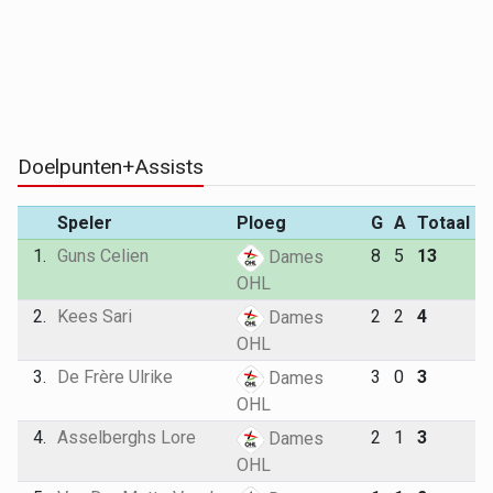
Doelpunten+Assists
Speler
Ploeg
G
A
Totaal
1.
Guns Celien
8
5
13
Dames
OHL
2.
Kees Sari
2
2
4
Dames
OHL
3.
De Frère Ulrike
3
0
3
Dames
OHL
4.
Asselberghs Lore
2
1
3
Dames
OHL