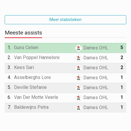
Meer statistieken
Meeste assists
1.
Guns Celien
5
Dames OHL
2.
Van Poppel Hannelore
2
Dames OHL
3.
Kees Sari
2
Dames OHL
4.
Asselberghs Lore
1
Dames OHL
5.
Deville Stefanie
1
Dames OHL
6.
Van Der Motte Veerle
1
Dames OHL
7.
Baldewijns Petra
1
Dames OHL