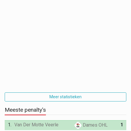
Meer statistieken
Meeste penalty's
1.
Van Der Motte Veerle
1
Dames OHL