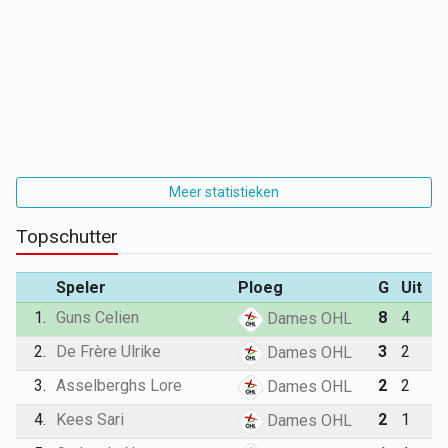
Meer statistieken
Topschutter
Speler
Ploeg
G
Uit
1.
Guns Celien
8
4
Dames OHL
2.
De Frère Ulrike
3
2
Dames OHL
3.
Asselberghs Lore
2
2
Dames OHL
4.
Kees Sari
2
1
Dames OHL