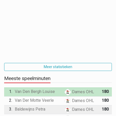
Meer statistieken
Meeste speelminuten
1.
Van Den Bergh Louise
180
Dames OHL
2.
Van Der Motte Veerle
180
Dames OHL
3.
Baldewijns Petra
180
Dames OHL