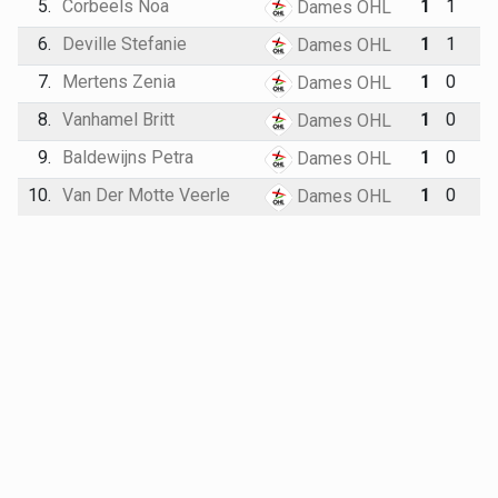
5.
Corbeels Noa
1
1
Dames OHL
6.
Deville Stefanie
1
1
Dames OHL
7.
Mertens Zenia
1
0
Dames OHL
8.
Vanhamel Britt
1
0
Dames OHL
9.
Baldewijns Petra
1
0
Dames OHL
10.
Van Der Motte Veerle
1
0
Dames OHL