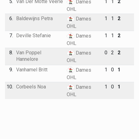
5.
Van Der Motte Veerle
1
1
2
Dames
OHL
6.
Baldewijns Petra
1
1
2
Dames
OHL
7.
Deville Stefanie
1
1
2
Dames
OHL
8.
Van Poppel
0
2
2
Dames
Hannelore
OHL
9.
Vanhamel Britt
1
0
1
Dames
OHL
10.
Corbeels Noa
1
0
1
Dames
OHL