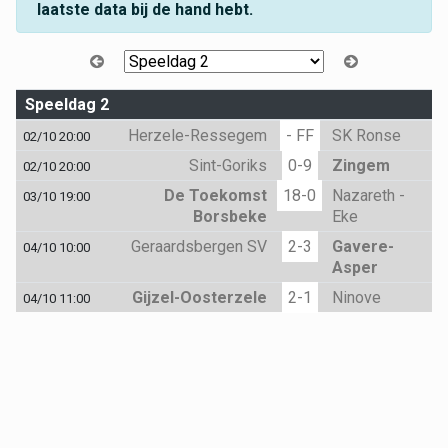
laatste data bij de hand hebt.
Speeldag 2
Herzele-Ressegem
- FF
SK Ronse
02/10 20:00
Sint-Goriks
0-9
Zingem
02/10 20:00
De Toekomst
18-0
Nazareth -
03/10 19:00
Borsbeke
Eke
Geraardsbergen SV
2-3
Gavere-
04/10 10:00
Asper
Gijzel-Oosterzele
2-1
Ninove
04/10 11:00